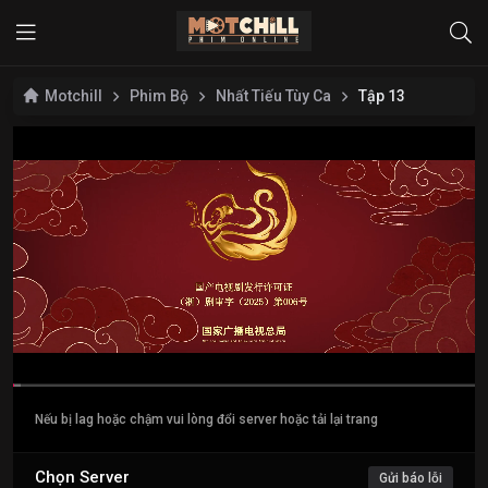
Motchill
Phim Bộ
Nhất Tiếu Tùy Ca
Tập 13
Nếu bị lag hoặc chậm vui lòng đổi server hoặc tải lại trang
Chọn Server
Gửi báo lỗi