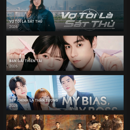
VỢ TÔI LÀ SÁT THỦ
2026
BẠN GÁI THIÊN TÀI
2026
SẾP CHÍNH LÀ THẦN TƯỢNG
2026