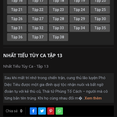
Tập 16
Tập 17
Tập 18
Tập 19
Tập 20
Tập 21
Tập 22
Tập 23
Tập 24
Tập 25
Tập 26
Tập 27
Tập 28
Tập 29
Tập 30
Tập 31
Tập 32
Tập 33
Tập 34
Tập 35
Tập 36
Tập 37
Tập 38
NHẤT TIẾU TÙY CA TẬP 13
Nhất Tiếu Tùy Ca - Tập 13
Sau khi mất trí nhớ trong chiến trận, cung thủ lão luyện Phó
Diệc Tiêu được một gia đình quý tộc nhận nuôi và bất ngờ
đoàn tụ với kẻ thù cũ, Thái tử Phùng Tố Cách – người mà cô
từng bắn tên trúng. Khi họ cùng nhau đối m�...
Xem thêm
Chia sẻ
0