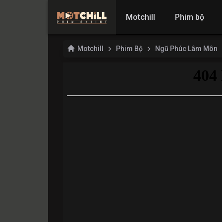
Motchill
Phim bộ
Motchill
Phim Bộ
Ngũ Phúc Lâm Môn