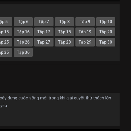
ập 5
Tập 6
Tập 7
Tập 8
Tập 9
Tập 10
ập 15
Tập 16
Tập 17
Tập 18
Tập 19
Tập 20
ập 25
Tập 26
Tập 27
Tập 28
Tập 29
Tập 30
ập 35
Tập 36
ây dựng cuộc sống mới trong khi giải quyết thử thách lớn
 yêu.