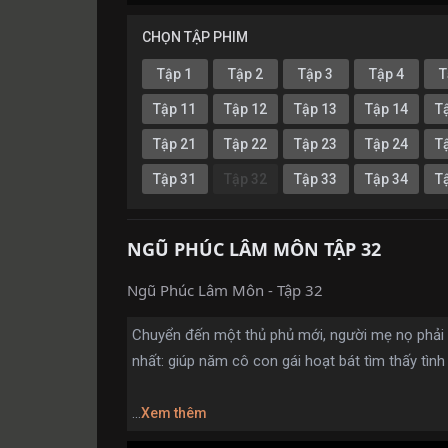
CHỌN TẬP PHIM
Tập 1
Tập 2
Tập 3
Tập 4
T
Tập 11
Tập 12
Tập 13
Tập 14
T
Tập 21
Tập 22
Tập 23
Tập 24
T
Tập 31
Tập 32
Tập 33
Tập 34
T
NGŨ PHÚC LÂM MÔN TẬP 32
Ngũ Phúc Lâm Môn - Tập 32
Chuyển đến một thủ phủ mới, người mẹ nọ phải x
nhất: giúp năm cô con gái hoạt bát tìm thấy tình
...
Xem thêm