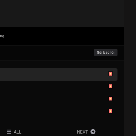
ang
Gửi báo lỗi
ALL
NEXT