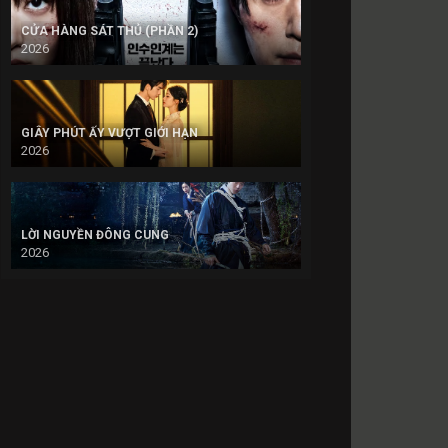
CỬA HÀNG SÁT THỦ (PHẦN 2)
2026
GIÂY PHÚT ẤY VƯỢT GIỚI HẠN
2026
LỜI NGUYỀN ĐÔNG CUNG
2026