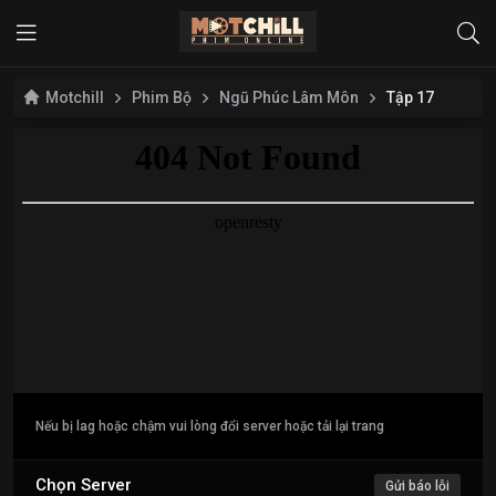
Motchill
Phim Bộ
Ngũ Phúc Lâm Môn
Tập 17
Nếu bị lag hoặc chậm vui lòng đổi server hoặc tải lại trang
Chọn Server
Gửi báo lỗi