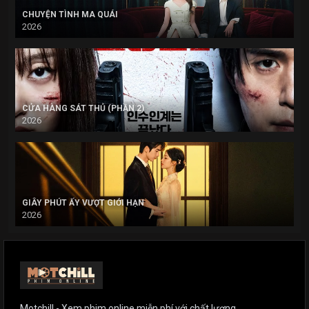
CHUYỆN TÌNH MA QUÁI
2026
CỬA HÀNG SÁT THỦ (PHẦN 2)
2026
GIÂY PHÚT ẤY VƯỢT GIỚI HẠN
2026
Motchill - Xem phim online miễn phí với chất lượng