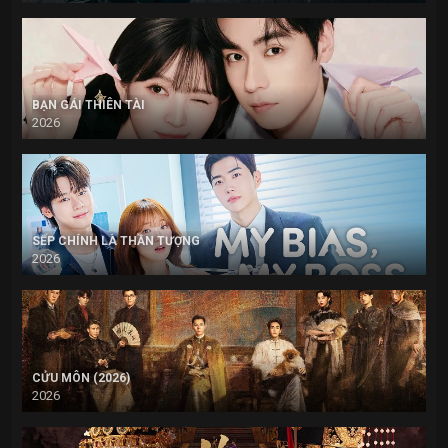
BẠN GÁI THIÊN TÀI
2026
SẾP CHÍNH LÀ THẦN TƯỢNG
2026
CỬU MÔN (2026)
2026