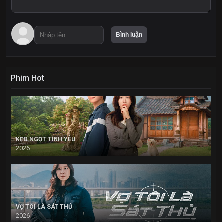
Phim Hot
KẸO NGỌT TÌNH YÊU
2026
VỢ TÔI LÀ SÁT THỦ
2026