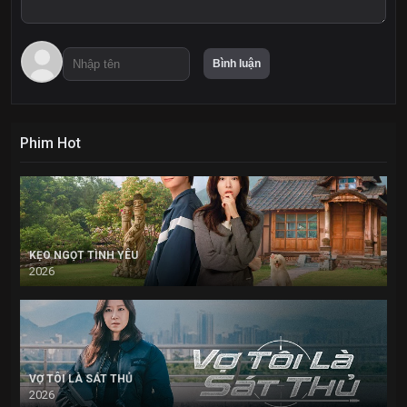
Phim Hot
KẸO NGỌT TÌNH YÊU
2026
VỢ TÔI LÀ SÁT THỦ
2026