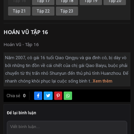
Tập 16
Tập 17
Tập 18
Tập 19
Tập 20
Tập 21
Tập 22
Tập 23
HOÁN VŨ TẬP 16
Hoán Vũ - Tập 16
Năm 2007, cô gái 16 tuổi Qiao Qingyu và gia đình cô, bị dày vò
bởi những tin đồn về cái chết của chị gái Qiao Baiyu, buộc phải
chuyển từ thị trấn nhỏ Shunyun đến thủ phủ tỉnh Huanzhou. Để
nhanh chóng khôi phục lại cuộc sống bình t...
Xem thêm
Chia sẻ
0
Để lại bình luận