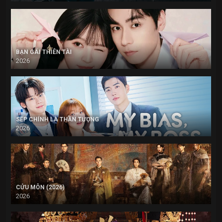
BẠN GÁI THIÊN TÀI
2026
SẾP CHÍNH LÀ THẦN TƯỢNG
2026
CỬU MÔN (2026)
2026