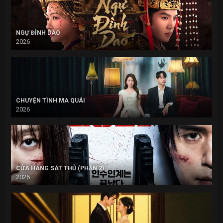
NGỰ ĐÌNH DAO
2026
CHUYỆN TÌNH MA QUÁI
2026
CỬA HÀNG SÁT THỦ (PHẦN 2)
2026