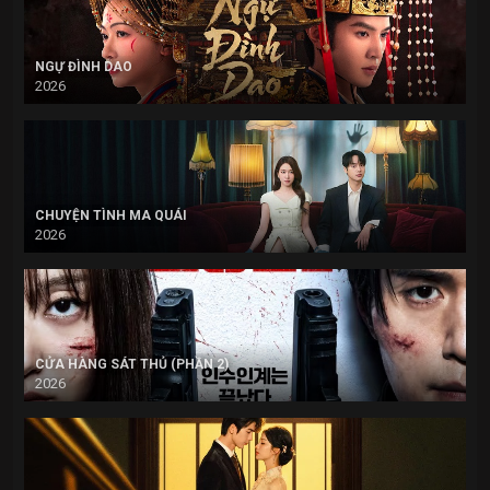
NGỰ ĐÌNH DAO
2026
CHUYỆN TÌNH MA QUÁI
2026
CỬA HÀNG SÁT THỦ (PHẦN 2)
2026