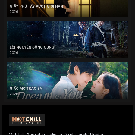
GIÂY PHÚT ẤY VƯỢT GIỚI HẠN
2026
LỜI NGUYỀN ĐÔNG CUNG
2026
GIẤC MƠ TRAO EM
2026
Motchill - Xem phim online miễn phí với chất lượng