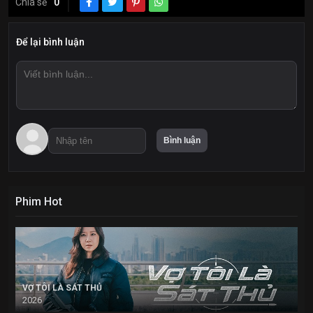
Chia sẻ
0
Để lại bình luận
Phim Hot
VỢ TÔI LÀ SÁT THỦ
2026