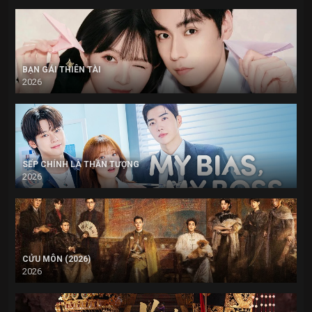
BẠN GÁI THIÊN TÀI
2026
SẾP CHÍNH LÀ THẦN TƯỢNG
2026
CỬU MÔN (2026)
2026