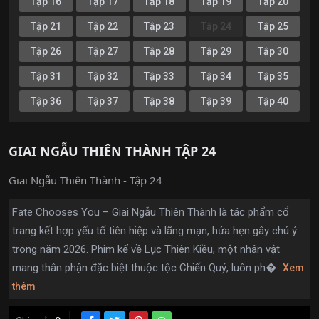
Tập 16
Tập 17
Tập 18
Tập 19
Tập 20
Tập 21
Tập 22
Tập 23
Tập 24
Tập 25
Tập 26
Tập 27
Tập 28
Tập 29
Tập 30
Tập 31
Tập 32
Tập 33
Tập 34
Tập 35
Tập 36
Tập 37
Tập 38
Tập 39
Tập 40
GIAI NGẪU THIÊN THÀNH TẬP 24
Giai Ngẫu Thiên Thành - Tập 24
Fate Chooses You – Giai Ngẫu Thiên Thành là tác phẩm cổ
trang kết hợp yếu tố tiên hiệp và lãng mạn, hứa hẹn gây chú ý
trong năm 2026. Phim kể về Lục Thiên Kiều, một nhân vật
mang thân phận đặc biệt thuộc tộc Chiến Quỷ, luôn ph�...
Xem
thêm