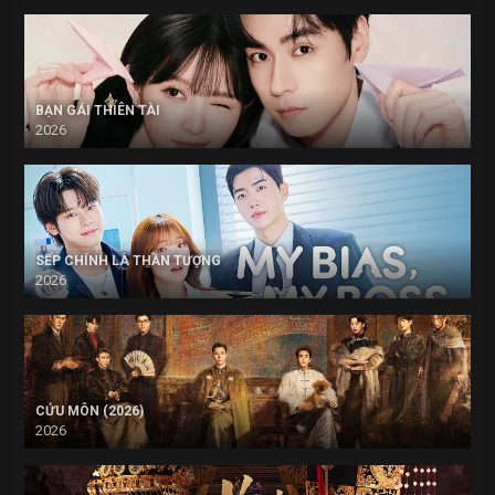
BẠN GÁI THIÊN TÀI
2026
SẾP CHÍNH LÀ THẦN TƯỢNG
2026
CỬU MÔN (2026)
2026