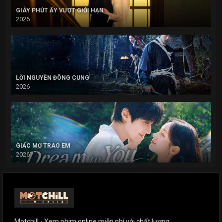
GIÂY PHÚT ẤY VƯỢT GIỚI HẠN
2026
LỜI NGUYỀN ĐÔNG CUNG
2026
GIẤC MƠ TRAO EM
2026
Motchill - Xem phim online miễn phí với chất lượng