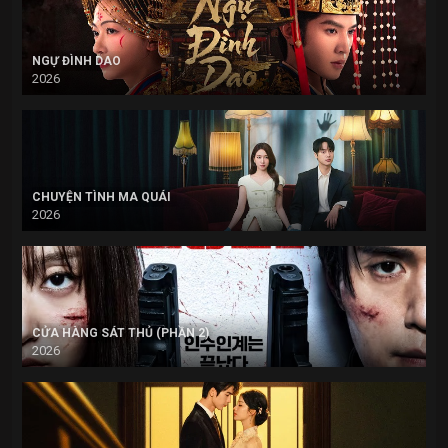
NGỰ ĐÌNH DAO
2026
CHUYỆN TÌNH MA QUÁI
2026
CỬA HÀNG SÁT THỦ (PHẦN 2)
2026