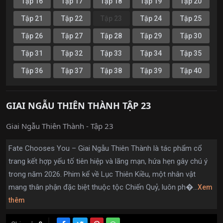
Tập 16
Tập 17
Tập 18
Tập 19
Tập 20
Tập 21
Tập 22
Tập 23
Tập 24
Tập 25
Tập 26
Tập 27
Tập 28
Tập 29
Tập 30
Tập 31
Tập 32
Tập 33
Tập 34
Tập 35
Tập 36
Tập 37
Tập 38
Tập 39
Tập 40
GIAI NGẪU THIÊN THÀNH TẬP 23
Giai Ngẫu Thiên Thành - Tập 23
Fate Chooses You – Giai Ngẫu Thiên Thành là tác phẩm cổ
trang kết hợp yếu tố tiên hiệp và lãng mạn, hứa hẹn gây chú ý
trong năm 2026. Phim kể về Lục Thiên Kiều, một nhân vật
mang thân phận đặc biệt thuộc tộc Chiến Quỷ, luôn ph�...
Xem
thêm