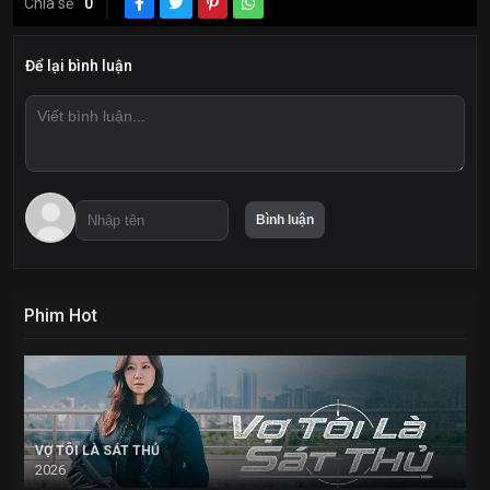
Chia sẻ
0
Để lại bình luận
Phim Hot
VỢ TÔI LÀ SÁT THỦ
2026