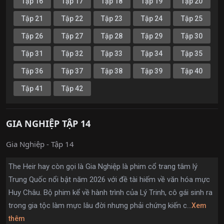
Tập 16
Tập 17
Tập 18
Tập 19
Tập 20
Tập 21
Tập 22
Tập 23
Tập 24
Tập 25
Tập 26
Tập 27
Tập 28
Tập 29
Tập 30
Tập 31
Tập 32
Tập 33
Tập 34
Tập 35
Tập 36
Tập 37
Tập 38
Tập 39
Tập 40
Tập 41
Tập 42
GIA NGHIỆP TẬP 14
Gia Nghiệp - Tập 14
The Heir hay còn gọi là Gia Nghiệp là phim cổ trang tâm lý
Trung Quốc nổi bật năm 2026 với đề tài hiếm về văn hóa mực
Huy Châu. Bộ phim kể về hành trình của Lý Trinh, cô gái sinh ra
trong gia tộc làm mực lâu đời nhưng phải chứng kiến c...
Xem
thêm