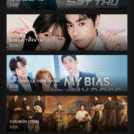
2026
BẠN GÁI THIÊN TÀI
2026
SẾP CHÍNH LÀ THẦN TƯỢNG
2026
CỬU MÔN (2026)
2026