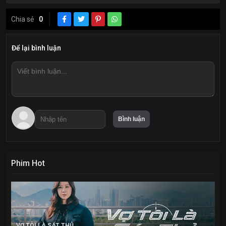
Chia sẻ
0
Để lại bình luận
Phim Hot
VỢ TÔI LÀ SÁT THỦ