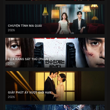
CHUYỆN TÌNH MA QUÁI
2026
CỬA HÀNG SÁT THỦ (PHẦN 2)
2026
GIÂY PHÚT ẤY VƯỢT GIỚI HẠN
2026