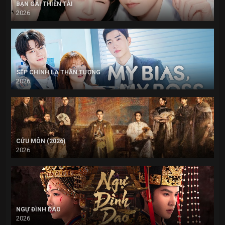
BẠN GÁI THIÊN TÀI
2026
SẾP CHÍNH LÀ THẦN TƯỢNG
2026
CỬU MÔN (2026)
2026
NGỰ ĐÌNH DAO
2026