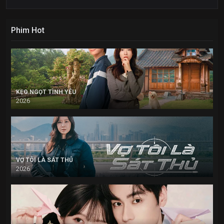
Phim Hot
KẸO NGỌT TÌNH YÊU
2026
VỢ TÔI LÀ SÁT THỦ
2026