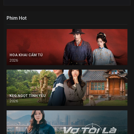
Phim Hot
HOA KHAI CẨM TÚ
2026
KẸO NGỌT TÌNH YÊU
2026