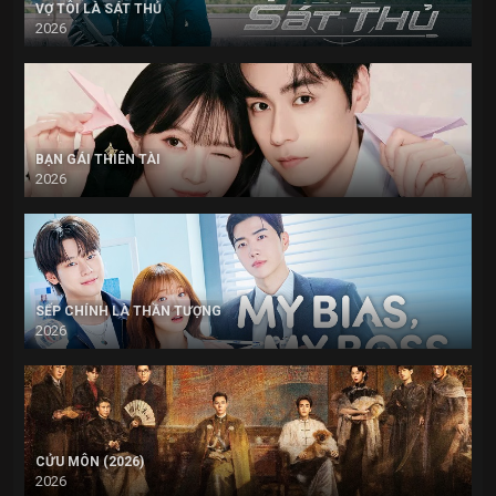
VỢ TÔI LÀ SÁT THỦ
2026
BẠN GÁI THIÊN TÀI
2026
SẾP CHÍNH LÀ THẦN TƯỢNG
2026
CỬU MÔN (2026)
2026