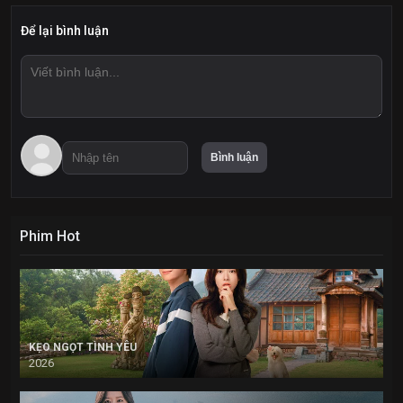
Để lại bình luận
Phim Hot
KẸO NGỌT TÌNH YÊU
2026