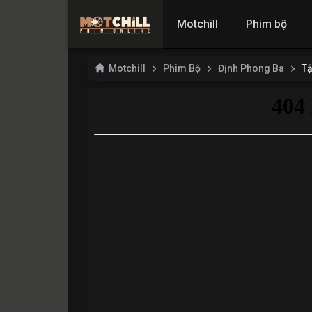
Motchill
Phim bộ
Motchill
Phim Bộ
Định Phong Ba
Tậ