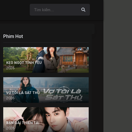
Phim Hot
KẸO NGỌT TÌNH YÊU
2026
VỢ TÔI LÀ SÁT THỦ
2026
BẠN GÁI THIÊN TÀI
2026