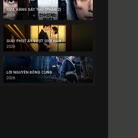
CỬA HÀNG SÁT THỦ (PHẦN 2)
2026
GIÂY PHÚT ẤY VƯỢT GIỚI HẠN
2026
LỜI NGUYỀN ĐÔNG CUNG
2026