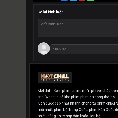
Để lại bình luận
Motchill - Xem phim online miễn phí với chất lượ
cao. Website sở kho phim phim đa dạng thể loại,
luôn được cập nhật nhanh chóng từ phim chiếu r
mới nhất, phim bộ Trung Quốc, phim Hàn Quốc đ
nhiều dòng phim hấp dẫn khác. liên hệ: