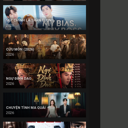
SẾP CHÍNH LÀ THẦN TƯỢNG
2026
CỬU MÔN (2026)
2026
NGỰ ĐÌNH DAO
2026
CHUYỆN TÌNH MA QUÁI
2026