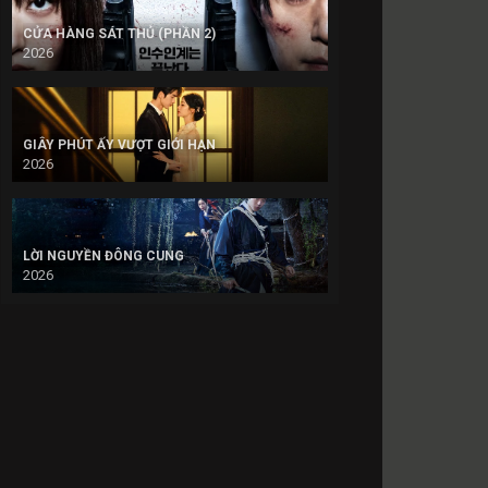
CỬA HÀNG SÁT THỦ (PHẦN 2)
2026
GIÂY PHÚT ẤY VƯỢT GIỚI HẠN
2026
LỜI NGUYỀN ĐÔNG CUNG
2026