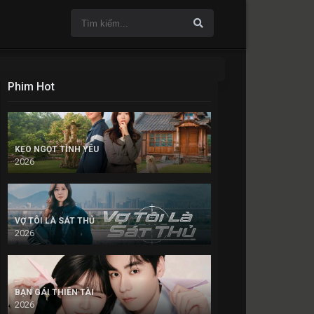
Phim Hot
KẸO NGỌT TÌNH YÊU
2026
VỢ TÔI LÀ SÁT THỦ
2026
BẠN GÁI THIÊN TÀI
2026