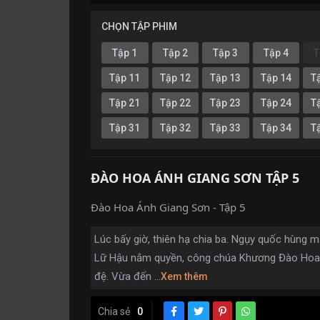
CHỌN TẬP PHIM
Tập 1
Tập 2
Tập 3
Tập 4
T
Tập 11
Tập 12
Tập 13
Tập 14
T
Tập 21
Tập 22
Tập 23
Tập 24
T
Tập 31
Tập 32
Tập 33
Tập 34
T
ĐÀO HOA ÁNH GIANG SƠN TẬP 5
Đào Hoa Ánh Giang Sơn - Tập 5
Lúc bấy giờ, thiên hạ chia ba. Ngụy quốc hùng m
Lữ Hậu nắm quyền, công chúa Khương Đào Hoa 
đệ. Vừa đến ...
Xem thêm
Chia sẻ
0