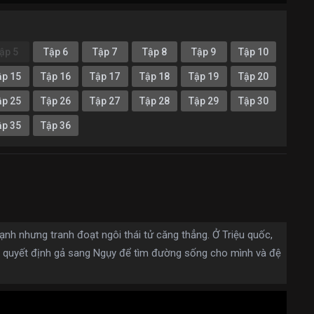
ập 5
Tập 6
Tập 7
Tập 8
Tập 9
Tập 10
ập 15
Tập 16
Tập 17
Tập 18
Tập 19
Tập 20
ập 25
Tập 26
Tập 27
Tập 28
Tập 29
Tập 30
ập 35
Tập 36
ạnh nhưng tranh đoạt ngôi thái tử căng thẳng. Ở Triệu quốc,
quyết định gả sang Ngụy để tìm đường sống cho mình và đệ