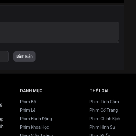
DANH MỤC
THỂ LOẠI
Phim Bộ
Phim Tình Cảm
ng
Phim Lẻ
Phim Cổ Trang
Phim Hành Động
Phim Chính Kịch
ạp
ến
Phim Khoa Học
Phim Hình Sự
Phim Viễn Tưởng
Phim Bí Ẩn