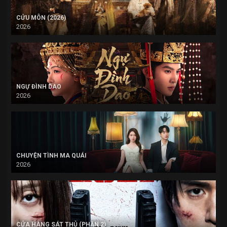
CỬU MÔN (2026)
2026
NGỰ ĐÌNH DAO
2026
CHUYỆN TÌNH MA QUÁI
2026
CỬA HÀNG SÁT THỦ (PHẦN 2)