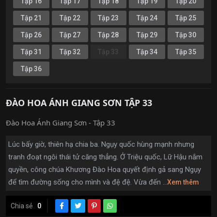
Tập 16
Tập 17
Tập 18
Tập 19
Tập 20
Tập 21
Tập 22
Tập 23
Tập 24
Tập 25
Tập 26
Tập 27
Tập 28
Tập 29
Tập 30
Tập 31
Tập 32
Tập 33
Tập 34
Tập 35
Tập 36
ĐÀO HOA ÁNH GIANG SƠN TẬP 33
Đào Hoa Ánh Giang Sơn - Tập 33
Lúc bấy giờ, thiên hạ chia ba. Ngụy quốc hùng mạnh nhưng
tranh đoạt ngôi thái tử căng thẳng. Ở Triệu quốc, Lữ Hậu nắm
quyền, công chúa Khương Đào Hoa quyết định gả sang Ngụy
để tìm đường sống cho mình và đệ đệ. Vừa đến ...
Xem thêm
Chia sẻ
0