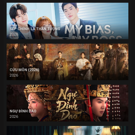
SẾP CHÍNH LÀ THẦN TƯỢNG
2026
CỬU MÔN (2026)
2026
NGỰ ĐÌNH DAO
2026