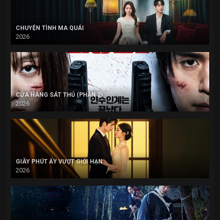
CHUYỆN TÌNH MA QUÁI
2026
CỬA HÀNG SÁT THỦ (PHẦN 2)
2026
GIÂY PHÚT ẤY VƯỢT GIỚI HẠN
2026