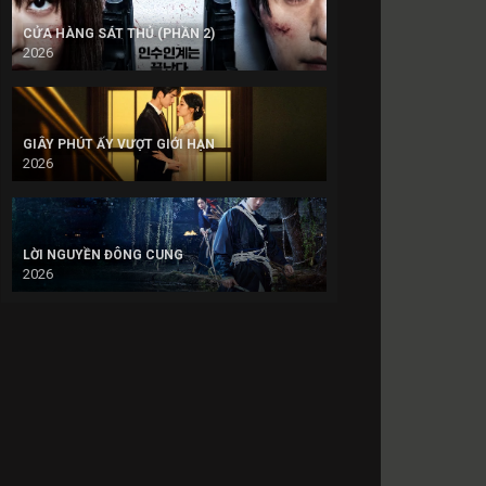
CỬA HÀNG SÁT THỦ (PHẦN 2)
2026
GIÂY PHÚT ẤY VƯỢT GIỚI HẠN
2026
LỜI NGUYỀN ĐÔNG CUNG
2026