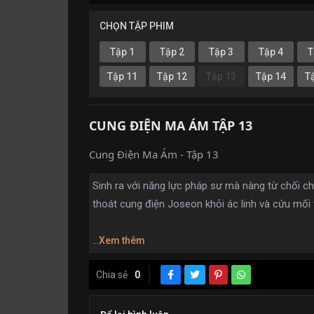
CHỌN TẬP PHIM
Tập 1
Tập 2
Tập 3
Tập 4
T
Tập 11
Tập 12
Tập 13
Tập 14
T
CUNG ĐIỆN MA ÁM TẬP 13
Cung Điện Ma Ám - Tập 13
Sinh ra với năng lực pháp sư mà nàng từ chối c
thoát cung điện Joseon khỏi ác linh và cứu mối 
...
Xem thêm
Chia sẻ
0