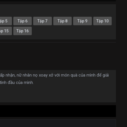
ập 5
Tập 6
Tập 7
Tập 8
Tập 9
Tập 10
ập 15
Tập 16
hấp nhận, nữ nhân nọ xoay xở với món quà của mình để giải
tình đầu của mình.