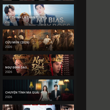
SẾP CHÍNH LÀ THẦN TƯỢNG
2026
CỬU MÔN (2026)
2026
NGỰ ĐÌNH DAO
2026
CHUYỆN TÌNH MA QUÁI
2026