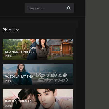
Phim Hot
KẸO NGỌT TÌNH YÊU
2026
VỢ TÔI LÀ SÁT THỦ
2026
BẠN GÁI THIÊN TÀI
2026