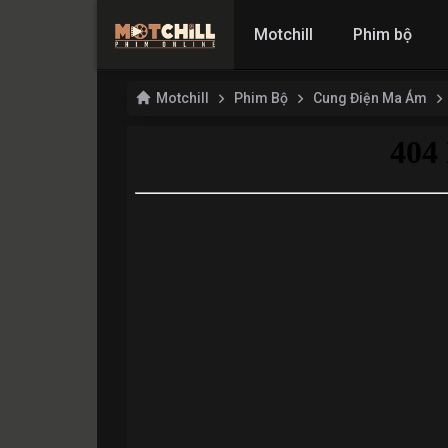
Motchill
Phim bộ
Motchill
Phim Bộ
Cung Điện Ma Ám