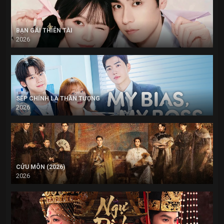
BẠN GÁI THIÊN TÀI
2026
SẾP CHÍNH LÀ THẦN TƯỢNG
2026
CỬU MÔN (2026)
2026