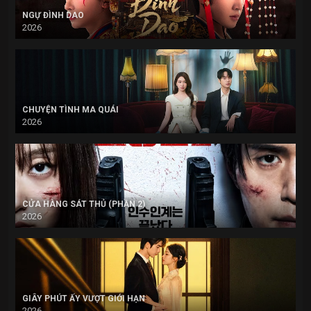
NGỰ ĐÌNH DAO
2026
CHUYỆN TÌNH MA QUÁI
2026
CỬA HÀNG SÁT THỦ (PHẦN 2)
2026
GIÂY PHÚT ẤY VƯỢT GIỚI HẠN
2026