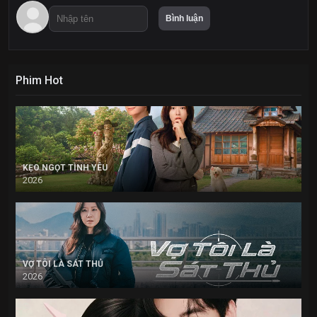
Phim Hot
KẸO NGỌT TÌNH YÊU
2026
VỢ TÔI LÀ SÁT THỦ
2026