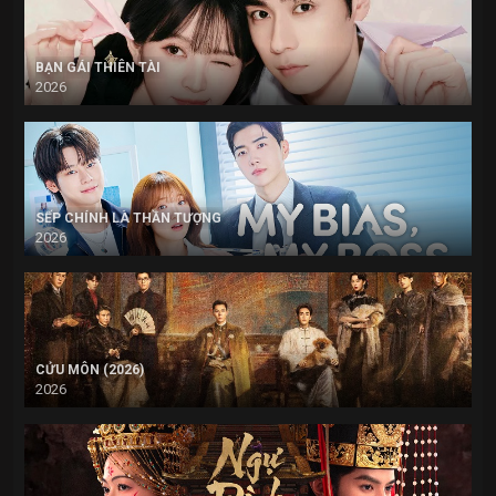
BẠN GÁI THIÊN TÀI
2026
SẾP CHÍNH LÀ THẦN TƯỢNG
2026
CỬU MÔN (2026)
2026