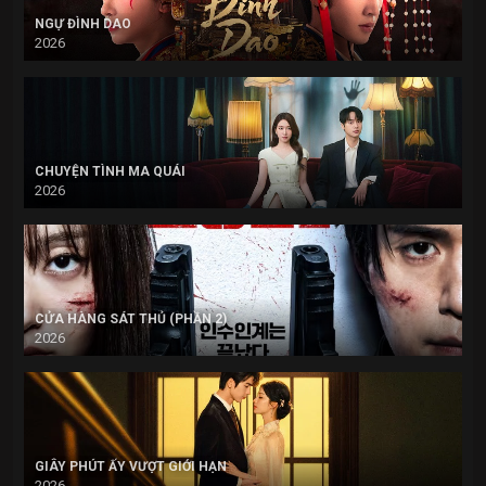
NGỰ ĐÌNH DAO
2026
CHUYỆN TÌNH MA QUÁI
2026
CỬA HÀNG SÁT THỦ (PHẦN 2)
2026
GIÂY PHÚT ẤY VƯỢT GIỚI HẠN
2026