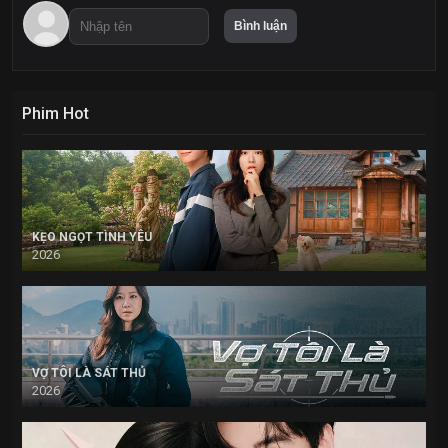
Phim Hot
KẸO NGỌT TÌNH YÊU
2026
VỢ TÔI LÀ SÁT THỦ
2026