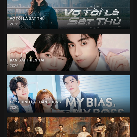
VỢ TÔI LÀ SÁT THỦ
2026
BẠN GÁI THIÊN TÀI
2026
SẾP CHÍNH LÀ THẦN TƯỢNG
2026