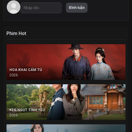
Phim Hot
HOA KHAI CẨM TÚ
2026
KẸO NGỌT TÌNH YÊU
2026