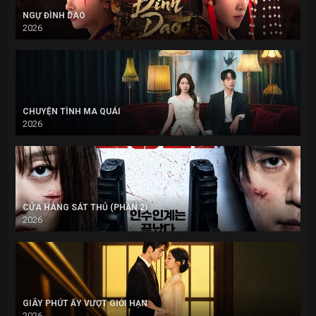
NGỰ ĐÌNH DAO
2026
CHUYỆN TÌNH MA QUÁI
2026
CỬA HÀNG SÁT THỦ (PHẦN 2)
2026
GIÂY PHÚT ẤY VƯỢT GIỚI HẠN
2026