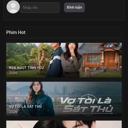
Phim Hot
KẸO NGỌT TÌNH YÊU
2026
VỢ TÔI LÀ SÁT THỦ
2026