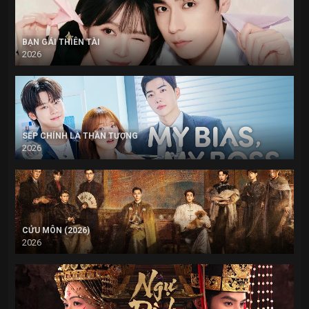
BẠN GÁI THIÊN TÀI
2026
SẾP CHÍNH LÀ THẦN TƯỢNG
2026
CỬU MÔN (2026)
2026