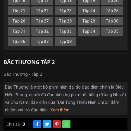
Tập 16
Tập 17
Tập 18
Tập 19
Tập 20
Tập 21
Tập 22
Tập 23
Tập 24
Tập 25
Tập 26
Tập 27
Tập 28
Tập 29
Tập 30
Tập 31
Tập 32
Tập 33
Tập 34
Tập 35
Tập 36
Tập 37
Tập 38
BẮC THƯỢNG TẬP 2
Bắc Thượng - Tập 2
Bắc Thượng là một bộ phim hiện đại do đạo diễn chính là Diêu
Hiểu Phong, người đã đạo diễn bộ phim nổi tiếng (“Cùng Nhau”)
và Chu Nam, đạo diễn của “Đại Tống Thiếu Niên Chí 2,” đảm
nhiệm vai trò đạo diễn...
Xem thêm
Chia sẻ
0