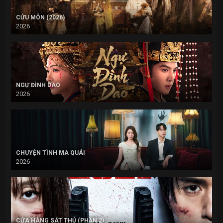
CỬU MÔN (2026)
2026
NGỰ ĐÌNH DAO
2026
CHUYỆN TÌNH MA QUÁI
2026
CỬA HÀNG SÁT THỦ (PHẦN 2)