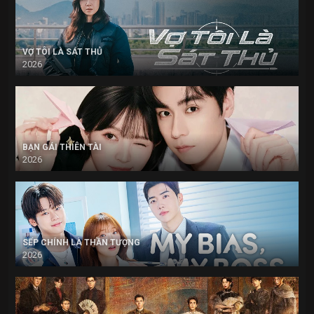
VỢ TÔI LÀ SÁT THỦ
2026
BẠN GÁI THIÊN TÀI
2026
SẾP CHÍNH LÀ THẦN TƯỢNG
2026