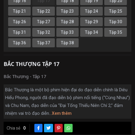
Tập 16
Tập 17
Tập 18
Tập 19
Tập 20
Tập 21
Tập 22
Tập 23
Tập 24
Tập 25
Tập 26
Tập 27
Tập 28
Tập 29
Tập 30
Tập 31
Tập 32
Tập 33
Tập 34
Tập 35
Tập 36
Tập 37
Tập 38
BẮC THƯỢNG TẬP 17
Bắc Thượng - Tập 17
Bắc Thượng là một bộ phim hiện đại do đạo diễn chính là Diêu
Hiểu Phong, người đã đạo diễn bộ phim nổi tiếng (“Cùng Nhau”)
và Chu Nam, đạo diễn của “Đại Tống Thiếu Niên Chí 2,” đảm
nhiệm vai trò đạo diễn...
Xem thêm
Chia sẻ
0