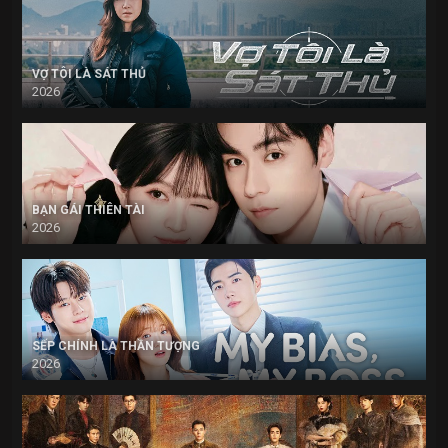
VỢ TÔI LÀ SÁT THỦ
2026
BẠN GÁI THIÊN TÀI
2026
SẾP CHÍNH LÀ THẦN TƯỢNG
2026