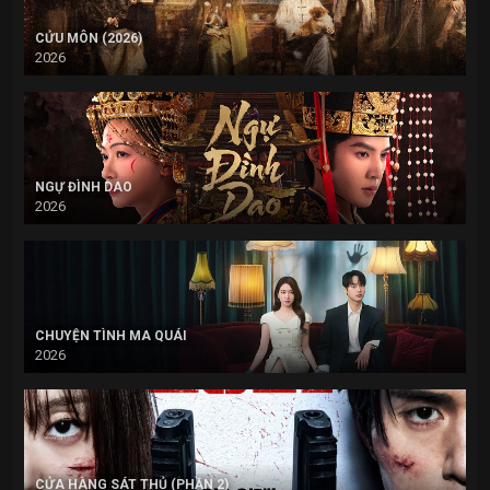
CỬU MÔN (2026)
2026
NGỰ ĐÌNH DAO
2026
CHUYỆN TÌNH MA QUÁI
2026
CỬA HÀNG SÁT THỦ (PHẦN 2)