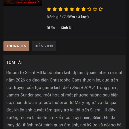
Đánh giá (
7
điểm
/
3
lượt)
Bí ẩn
Kinh Dị
THÔNG TIN
DIỄN VIÊN
TÓM TẮT
Return to Silent Hill là bộ phim kinh dị tâm lý siêu nhiên ra mắt
năm 2026 do đạo diễn Christophe Gans thực hiện, dựa trên
cốt truyện của tựa game kinh điển
Silent Hill 2
. Trong phim,
James Sunderland, một họa sĩ mất phương hướng sau biến
cố, nhận được một bức thư bí ẩn từ Mary, người vợ đã qua
đời, khiến anh quyết tâm quay trở lại thị trấn Silent Hill đầy
sương mù và bí ẩn để tìm kiếm cô. Tuy nhiên, Silent Hill đã
thay đổi thành một cảnh quan ám ảnh, nơi ký ức và nỗi sợ hãi