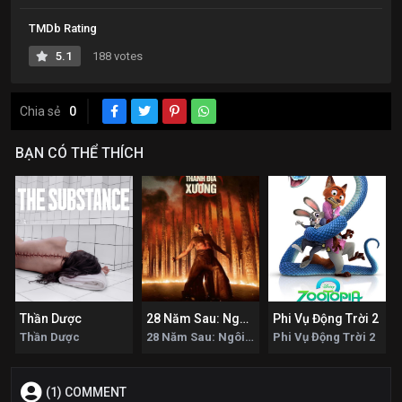
TMDb Rating
5.1
188 votes
Chia sẻ
0
BẠN CÓ THỂ THÍCH
Thần Dược
28 Năm Sau: Ngôi Đền Tử Thần
Phi Vụ Động Trời 2
Thần Dược
28 Năm Sau: Ngôi Đền Tử Thần
Phi Vụ Động Trời 2
(1) COMMENT