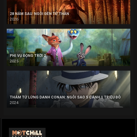
28 NĂM SAU: NGÔI ĐỀN TỬ THẦN
2026
PHI VỤ ĐỘNG TRỜI 2
2025
THÁM TỬ LỪNG DANH CONAN: NGÔI SAO 5 CÁNH 1 TRIỆU ĐÔ
2024