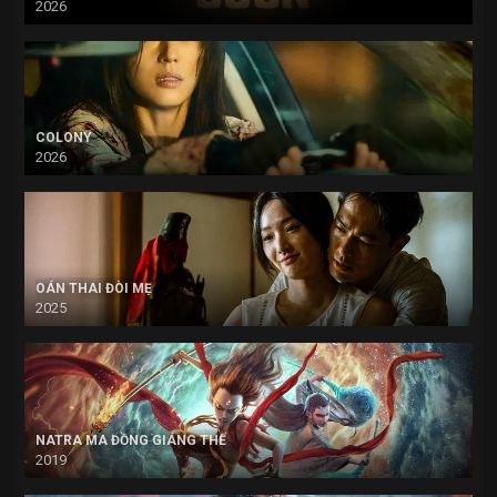
2026
COLONY
2026
OÁN THAI ĐÒI MẸ
2025
NATRA MA ĐỒNG GIÁNG THẾ
2019