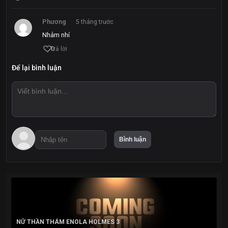
Phương
5 tháng trước
Nhảm nhí
0
Trả lời
Để lại bình luận
NỮ THẦN THÁM ENOLA HOLMES 3