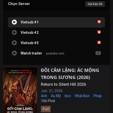
Chọn Server
Gửi báo lỗi
Vietsub #1
Vietsub #2
Vietsub #3
Watch trailer
youtube.com
ĐỒI CÂM LẶNG: ÁC MỘNG
TRONG SƯƠNG (2026)
Return to Silent Hill 2026
Jan. 21, 2026
Anh
Âu Mỹ
Đức
Nhật Bản
Pháp
106 Phút
Full