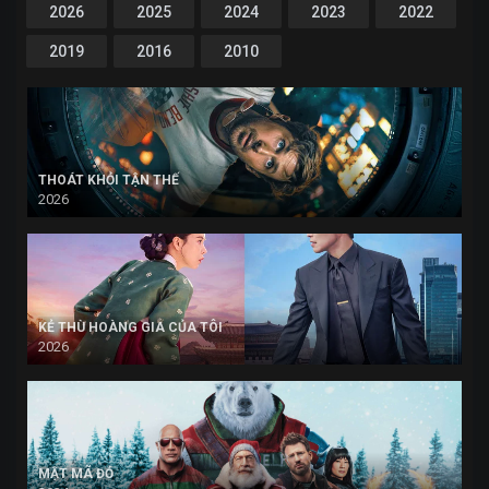
2026
2025
2024
2023
2022
2019
2016
2010
THOÁT KHỎI TẬN THẾ
2026
KẺ THÙ HOÀNG GIA CỦA TÔI
2026
MẬT MÃ ĐỎ