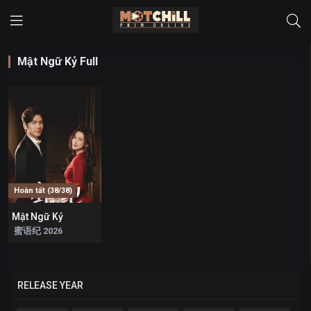
Mật Ngữ Kỷ Full
Hoàn tất (38/38)
Mật Ngữ Kỷ
9
蜜语纪 2026
RELEASE YEAR