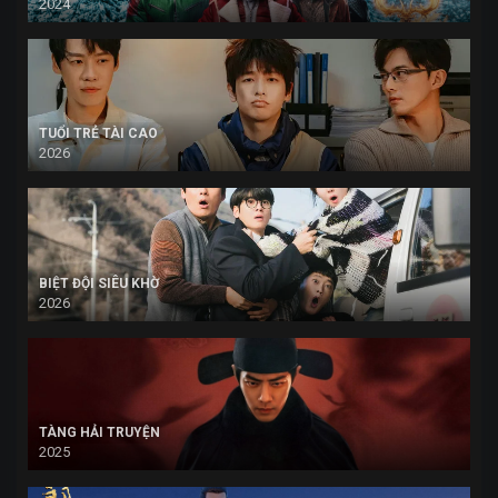
2024
TUỔI TRẺ TÀI CAO
2026
BIỆT ĐỘI SIÊU KHỜ
2026
TÀNG HẢI TRUYỆN
2025