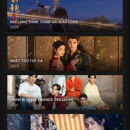
NHỊ LANG THẦN: THÂM HẢI GIAO LONG
2024
NHẤT TIẾU TÙY CA
2025
(PHIM BL) ONLY FRIENDS: DREAM ON
2026