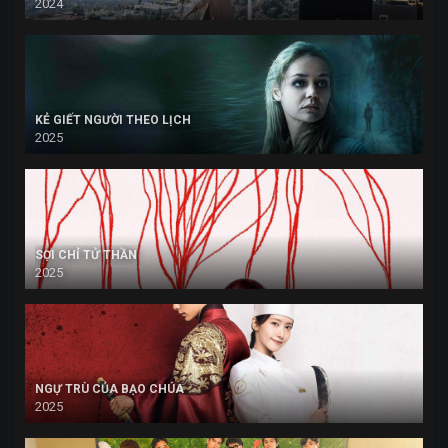
2024
KẺ GIẾT NGƯỜI THEO LỊCH
2025
SỢI CHỈ TỬ THẦN
2025
NGỰ TRÙ CỦA BẠO CHÚA
2025