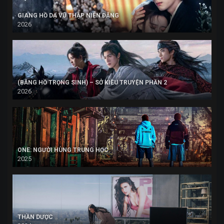
GIANG HỒ DẠ VŨ THẬP NIÊN ĐĂNG
2026
(BĂNG HỒ TRỌNG SINH) – SỞ KIỀU TRUYỆN PHẦN 2
2026
ONE: NGƯỜI HÙNG TRUNG HỌC
2025
THẦN DƯỢC