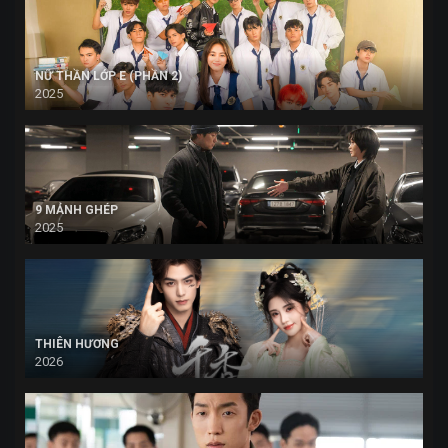
NỮ THẦN LỚP E (PHẦN 2)
2025
9 MẢNH GHÉP
2025
THIÊN HƯƠNG
2026