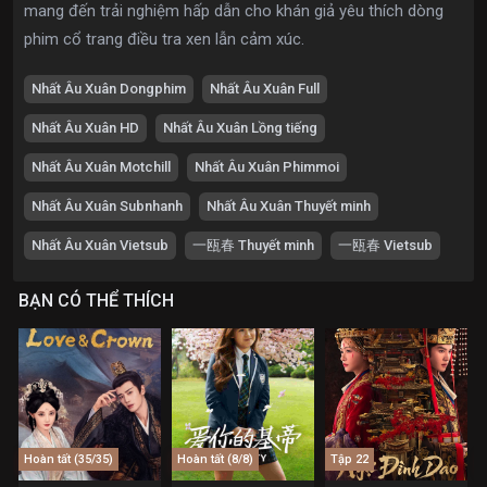
mang đến trải nghiệm hấp dẫn cho khán giả yêu thích dòng
phim cổ trang điều tra xen lẫn cảm xúc.
Nhất Âu Xuân Dongphim
Nhất Âu Xuân Full
Nhất Âu Xuân HD
Nhất Âu Xuân Lồng tiếng
Nhất Âu Xuân Motchill
Nhất Âu Xuân Phimmoi
Nhất Âu Xuân Subnhanh
Nhất Âu Xuân Thuyết minh
Nhất Âu Xuân Vietsub
一瓯春 Thuyết minh
一瓯春 Vietsub
BẠN CÓ THỂ THÍCH
Hoàn tất (35/35)
Hoàn tất (8/8)
Tập 22