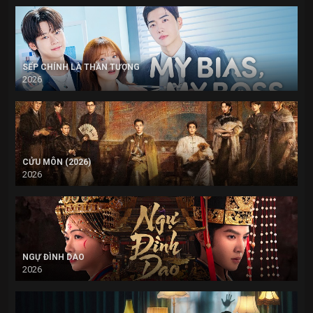
SẾP CHÍNH LÀ THẦN TƯỢNG
2026
CỬU MÔN (2026)
2026
NGỰ ĐÌNH DAO
2026