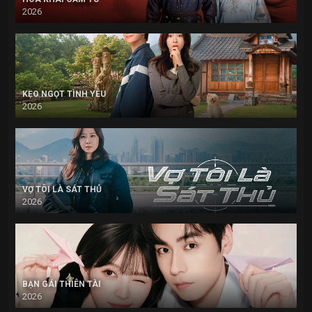
2026
KẸO NGỌT TÌNH YÊU
2026
VỢ TÔI LÀ SÁT THỦ
2026
BẠN GÁI THIÊN TÀI
2026