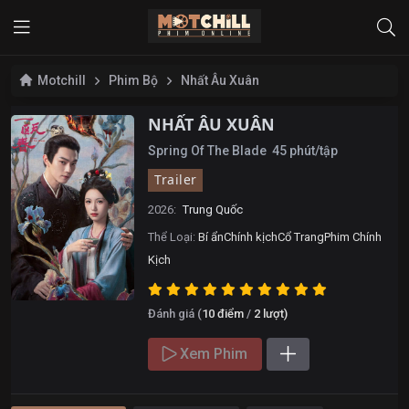
Motchill
Phim Bộ
Nhất Âu Xuân
NHẤT ÂU XUÂN
Spring Of The Blade
45 phút/tập
Trailer
2026:
Trung Quốc
Thể Loại:
Bí ẩn
Chính kịch
Cổ Trang
Phim Chính
Kịch
Đánh giá (
10
điểm
/
2
lượt)
Xem Phim