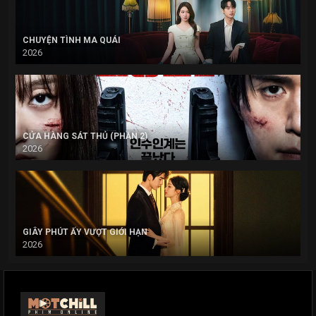
CHUYỆN TÌNH MA QUÁI
2026
CỬA HÀNG SÁT THỦ (PHẦN 2)
2026
GIÂY PHÚT ẤY VƯỢT GIỚI HẠN
2026