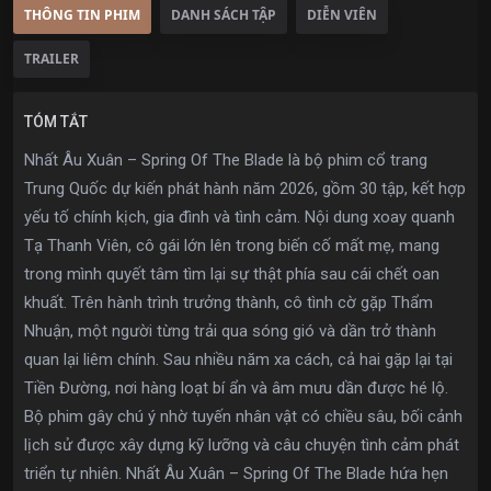
THÔNG TIN PHIM
DANH SÁCH TẬP
DIỄN VIÊN
TRAILER
TÓM TẮT
Nhất Âu Xuân – Spring Of The Blade là bộ phim cổ trang
Trung Quốc dự kiến phát hành năm 2026, gồm 30 tập, kết hợp
yếu tố chính kịch, gia đình và tình cảm. Nội dung xoay quanh
Tạ Thanh Viên, cô gái lớn lên trong biến cố mất mẹ, mang
trong mình quyết tâm tìm lại sự thật phía sau cái chết oan
khuất. Trên hành trình trưởng thành, cô tình cờ gặp Thẩm
Nhuận, một người từng trải qua sóng gió và dần trở thành
quan lại liêm chính. Sau nhiều năm xa cách, cả hai gặp lại tại
Tiền Đường, nơi hàng loạt bí ẩn và âm mưu dần được hé lộ.
Bộ phim gây chú ý nhờ tuyến nhân vật có chiều sâu, bối cảnh
lịch sử được xây dựng kỹ lưỡng và câu chuyện tình cảm phát
triển tự nhiên. Nhất Âu Xuân – Spring Of The Blade hứa hẹn