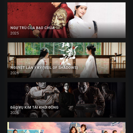
NGỰ TRÙ CỦA BẠO CHÚA
2025
NGUYỆT LÂN Ỷ KỶ (VEIL OF SHADOWS)
2026
ĐẶC VỤ KIM TÁI KHỞI ĐỘNG
2026