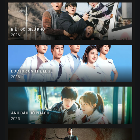
BIỆT ĐỘI SIÊU KHỜ
2026
DOCTOR ON THE EDGE
2026
ANH ĐÀO HỔ PHÁCH
2025