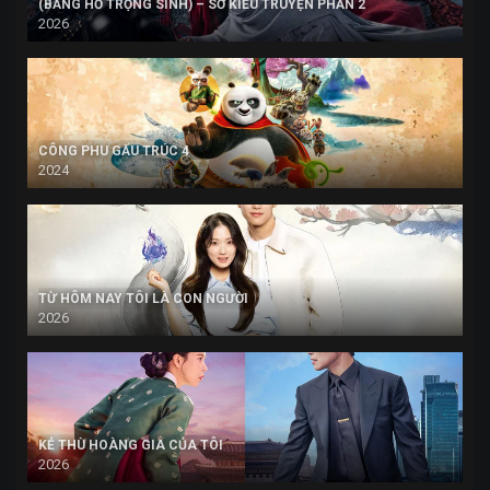
(BĂNG HỒ TRỌNG SINH) – SỞ KIỀU TRUYỆN PHẦN 2
2026
CÔNG PHU GẤU TRÚC 4
2024
TỪ HÔM NAY TÔI LÀ CON NGƯỜI
2026
KẺ THÙ HOÀNG GIA CỦA TÔI
2026