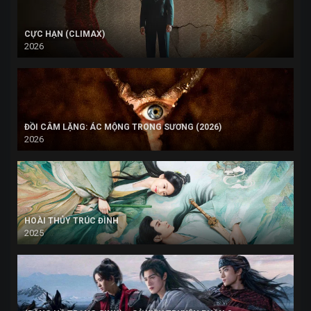
CỰC HẠN (CLIMAX)
2026
ĐỒI CÂM LẶNG: ÁC MỘNG TRONG SƯƠNG (2026)
2026
HOÀI THỦY TRÚC ĐÌNH
2025