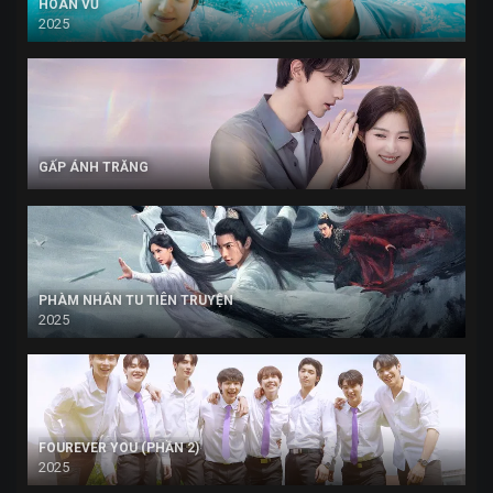
HOÁN VŨ
2025
GẤP ÁNH TRĂNG
PHÀM NHÂN TU TIÊN TRUYỆN
2025
FOUREVER YOU (PHẦN 2)
2025