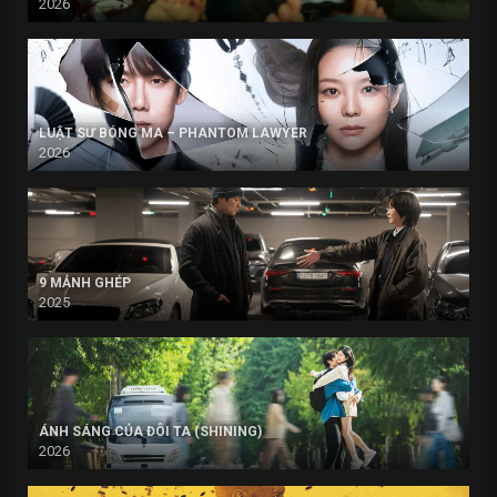
2026
LUẬT SƯ BÓNG MA – PHANTOM LAWYER
2026
9 MẢNH GHÉP
2025
ÁNH SÁNG CỦA ĐÔI TA (SHINING)
2026