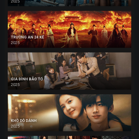
2025
TRƯỜNG AN 24 KẾ
2025
GIA ĐÌNH BÃO TỐ
2025
KHÓ DỖ DÀNH
2025