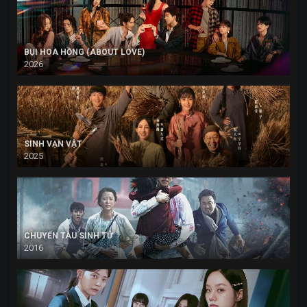
BỤI HOA HỒNG (ABOUT LOVE)
2026
SINH VẠN VẬT
2025
CHUYẾN TÀU SINH TỬ
2016