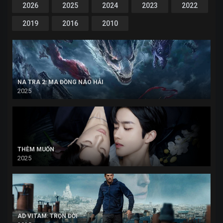
2026
2025
2024
2023
2022
2019
2016
2010
NA TRA 2: MA ĐỒNG NÁO HẢI
2025
THÈM MUỐN
2025
AD VITAM: TRỌN ĐỜI