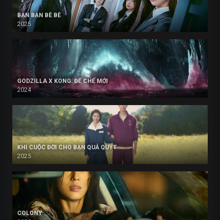
BẠN BẠN BÈ BÈ
2025
GODZILLA X KONG: ĐẾ CHẾ MỚI
2024
KHI CUỘC ĐỜI CHO BẠN QUẢ QUÝT
2025
COLONY