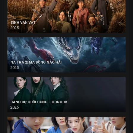
SINH VẠN VẬT
2025
NA TRA 2: MA ĐỒNG NÁO HẢI
2025
DANH DỰ CUỐI CÙNG – HONOUR
2026