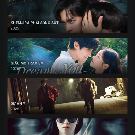
KHEMJIRA PHẢI SỐNG SÓT
2025
GIẤC MƠ TRAO EM
2026
DỰ ÁN Y
2026