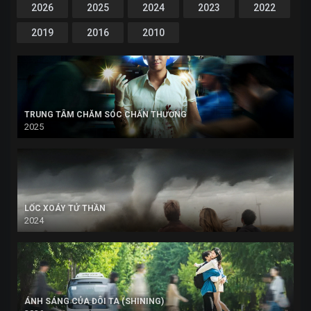
2026
2025
2024
2023
2022
2019
2016
2010
TRUNG TÂM CHĂM SÓC CHẤN THƯƠNG
2025
LỐC XOÁY TỬ THẦN
2024
ÁNH SÁNG CỦA ĐÔI TA (SHINING)