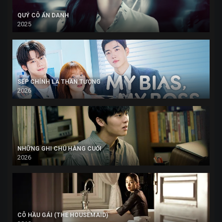
QUÝ CÔ ẨN DANH
2025
SẾP CHÍNH LÀ THẦN TƯỢNG
2026
NHỮNG GHI CHÚ HÀNG CUỐI
2026
CÔ HẦU GÁI (THE HOUSEMAID)