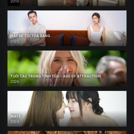
2010
HÃY ĐỂ TÔI TỎA SÁNG
2025
TUỔI TÁC TRONG TÌNH YÊU – AGE OF ATTRACTION
2026
MATE
2024