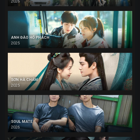
2026
ANH ĐÀO HỔ PHÁCH
2025
SƠN HÀ CHẨM
2025
SOUL MATE
2026