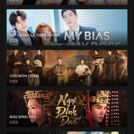
SẾP CHÍNH LÀ THẦN TƯỢNG
2026
CỬU MÔN (2026)
2026
NGỰ ĐÌNH DAO
2026