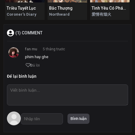
Triều Tuyết Lục
Bắc Thượng
Tình Yêu Có Pháo Hoa
Coroner's Diary
Northward
爱情有烟火
(1) COMMENT
fan mu
5 tháng trước
phim hay ghe
0
Trả lời
Để lại bình luận