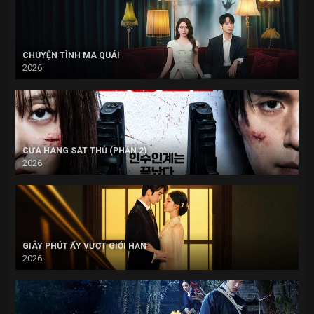
CHUYỆN TÌNH MA QUÁI
2026
CỬA HÀNG SÁT THỦ (PHẦN 2)
2026
GIÂY PHÚT ẤY VƯỢT GIỚI HẠN
2026