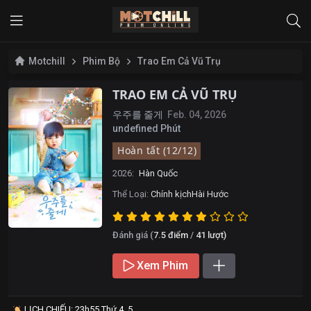
Motchill
Phim Bộ
Trao Em Cả Vũ Trụ
TRAO EM CẢ VŨ TRỤ
우주를 줄게
Feb. 04, 2026
undefined Phút
Hoàn tất (12/12)
2026:
Hàn Quốc
Thể Loại:
Chính kịch
Hài Hước
Đánh giá (
7.5
điểm
/
41
lượt)
Xem Phim
LỊCH CHIẾU: 23h55 Thứ 4, 5