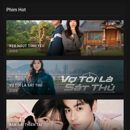
Phim Hot
KẸO NGỌT TÌNH YÊU
2026
VỢ TÔI LÀ SÁT THỦ
2026
BẠN GÁI THIÊN TÀI
2026