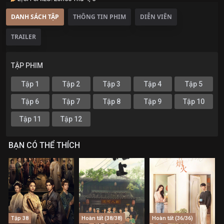
DANH SÁCH TẬP
THÔNG TIN PHIM
DIỄN VIÊN
TRAILER
TẬP PHIM
Tập 1
Tập 2
Tập 3
Tập 4
Tập 5
Tập 6
Tập 7
Tập 8
Tập 9
Tập 10
Tập 11
Tập 12
BẠN CÓ THỂ THÍCH
Tập 38
Hoàn tất (38/38)
Hoàn tất (36/36)