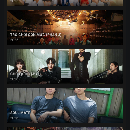
2025
TRÒ CHƠI CON MỰC (PHẦN 3)
2025
CHỦ TỊCH TẬP SỰ
2026
SOUL MATE
2026