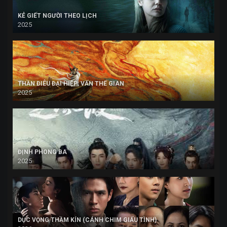
KẺ GIẾT NGƯỜI THEO LỊCH
2025
THẦN ĐIÊU ĐẠI HIỆP: VẤN THẾ GIAN
2025
ĐỊNH PHONG BA
2025
DỤC VỌNG THẦM KÍN (CÁNH CHIM GIẤU TÌNH)