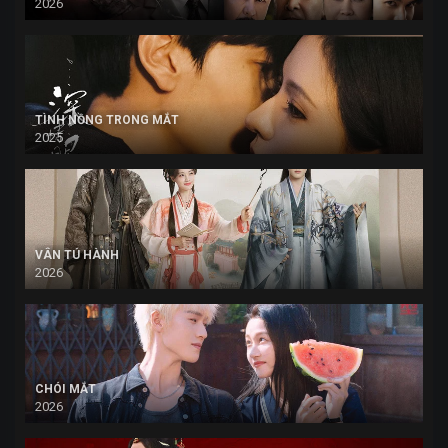
2026
TÌNH NỒNG TRONG MẮT
2025
VÂN TÚ HÀNH
2026
CHÓI MẮT
2026