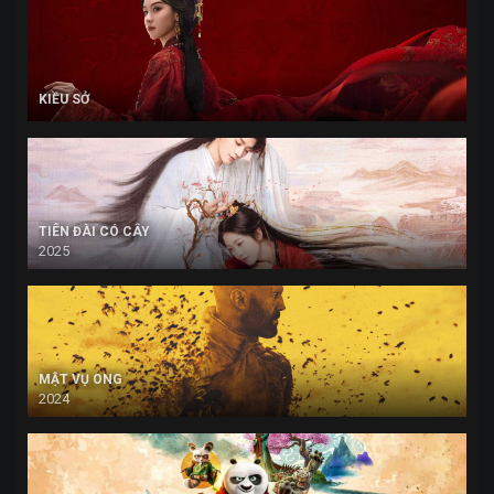
KIỀU SỞ
TIÊN ĐÀI CÓ CÂY
2025
MẬT VỤ ONG
2024