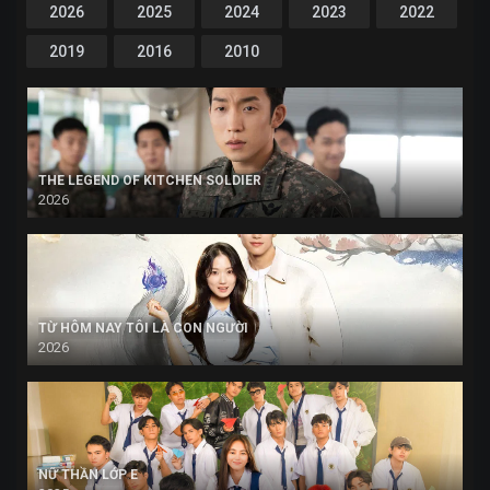
2026
2025
2024
2023
2022
2019
2016
2010
THE LEGEND OF KITCHEN SOLDIER
2026
TỪ HÔM NAY TÔI LÀ CON NGƯỜI
2026
NỮ THẦN LỚP E