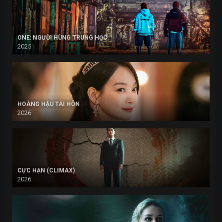
ONE: NGƯỜI HÙNG TRUNG HỌC
2025
HOÀNG HẬU TÁI HÔN
2026
CỰC HẠN (CLIMAX)
2026