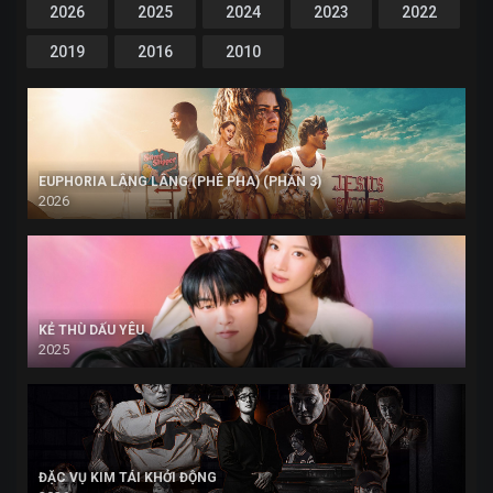
2026
2025
2024
2023
2022
2019
2016
2010
EUPHORIA LÂNG LÂNG (PHÊ PHA) (PHẦN 3)
2026
KẺ THÙ DẤU YÊU
2025
ĐẶC VỤ KIM TÁI KHỞI ĐỘNG