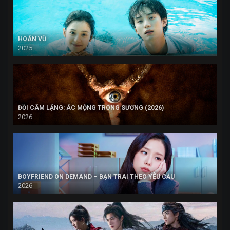
HOÁN VŨ
2025
ĐỒI CÂM LẶNG: ÁC MỘNG TRONG SƯƠNG (2026)
2026
BOYFRIEND ON DEMAND – BẠN TRAI THEO YÊU CẦU
2026