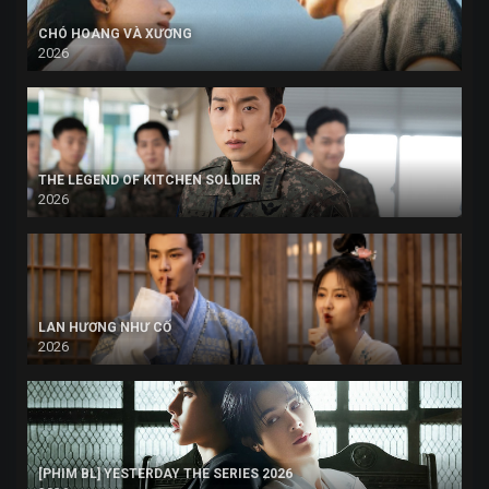
CHÓ HOANG VÀ XƯƠNG
2026
THE LEGEND OF KITCHEN SOLDIER
2026
LAN HƯƠNG NHƯ CỐ
2026
[PHIM BL] YESTERDAY THE SERIES 2026