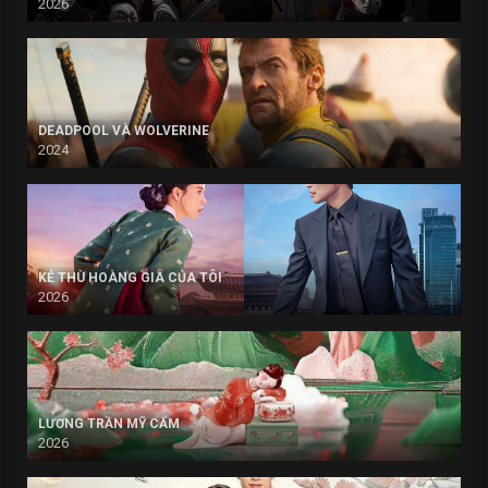
2026
DEADPOOL VÀ WOLVERINE
2024
KẺ THÙ HOÀNG GIA CỦA TÔI
2026
LƯƠNG TRẦN MỸ CẨM
2026