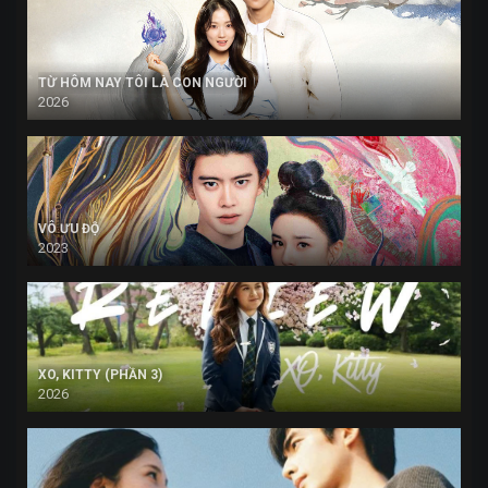
TỪ HÔM NAY TÔI LÀ CON NGƯỜI
2026
VÔ ƯU ĐỘ
2023
XO, KITTY (PHẦN 3)
2026