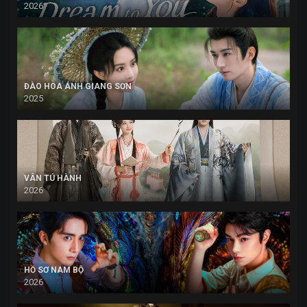
2026
ĐÀO HOA ÁNH GIANG SƠN
2025
VÂN TÚ HÀNH
2026
HỒ SƠ NAM BỘ
2026