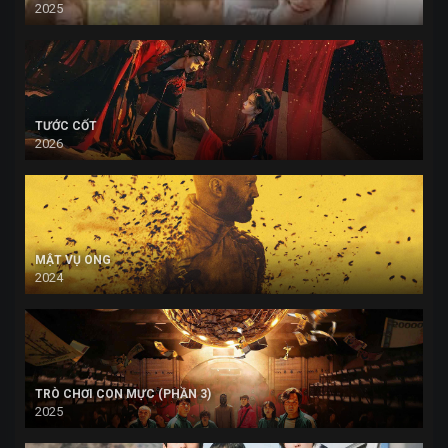
2025
TƯỚC CỐT
2026
MẬT VỤ ONG
2024
TRÒ CHƠI CON MỰC (PHẦN 3)
2025