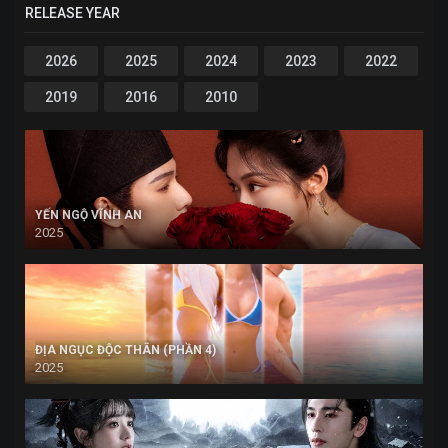
RELEASE YEAR
2026
2025
2024
2023
2022
2019
2016
2010
YẾN NGỘ VĨNH AN
2025
ĐỊA NGỤC ĐỘC THÂN (PHẦN 4)
2025