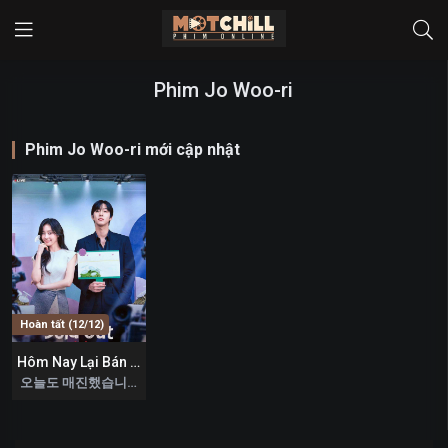
Phim Jo Woo-ri
Phim Jo Woo-ri mới cập nhật
Hoàn tất (12/12)
Hôm Nay Lại Bán Hết
9
오늘도 매진했습니다 2026