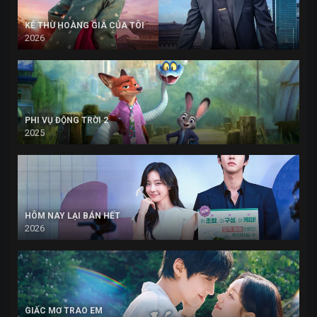
KẺ THÙ HOÀNG GIA CỦA TÔI
2026
PHI VỤ ĐỘNG TRỜI 2
2025
HÔM NAY LẠI BÁN HẾT
2026
GIẤC MƠ TRAO EM