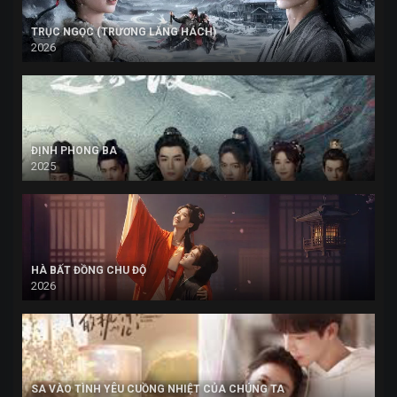
TRỤC NGỌC (TRƯƠNG LĂNG HÁCH)
2026
ĐỊNH PHONG BA
2025
HÀ BẤT ĐỒNG CHU ĐỘ
2026
SA VÀO TÌNH YÊU CUỒNG NHIỆT CỦA CHÚNG TA