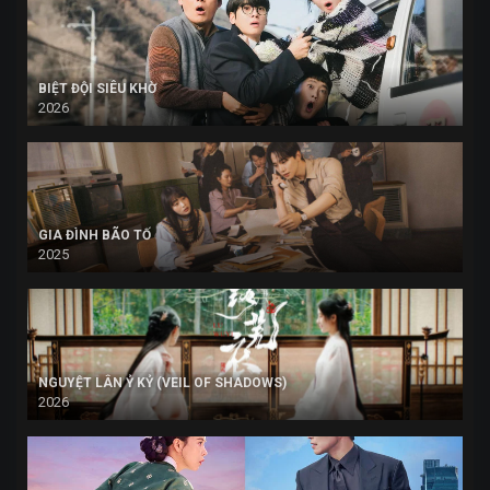
BIỆT ĐỘI SIÊU KHỜ
2026
GIA ĐÌNH BÃO TỐ
2025
NGUYỆT LÂN Ỷ KỶ (VEIL OF SHADOWS)
2026