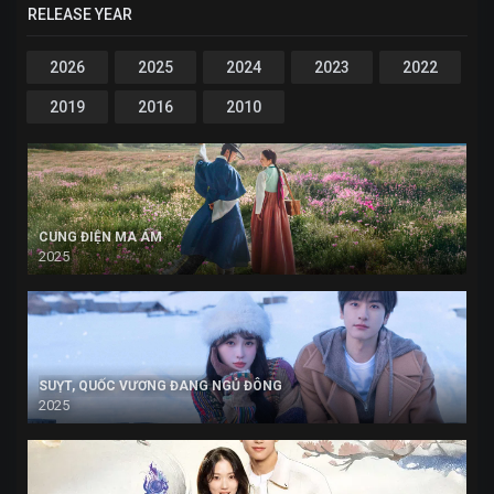
RELEASE YEAR
2026
2025
2024
2023
2022
2019
2016
2010
CUNG ĐIỆN MA ÁM
2025
SUỴT, QUỐC VƯƠNG ĐANG NGỦ ĐÔNG
2025