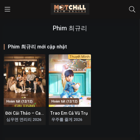
Phim 최규리
Phim 최규리 mới cập nhật
Thuyết Minh
Hoàn tất (12/12)
Hoàn tất (12/12)
Đời Cải Thảo – Cabbage Your Life
Trao Em Cả Vũ Trụ
8
8.7
심우면 연리리 2026
우주를 줄게 2026