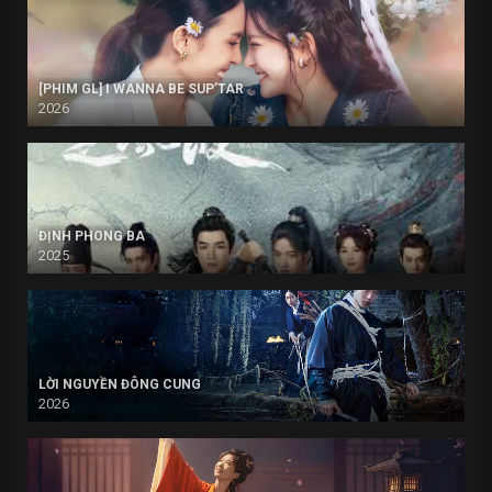
[PHIM GL] I WANNA BE SUP’TAR
2026
ĐỊNH PHONG BA
2025
LỜI NGUYỀN ĐÔNG CUNG
2026