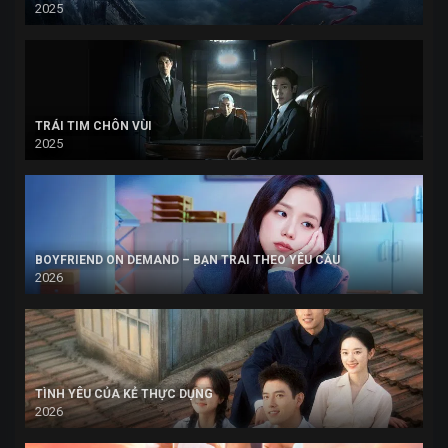
2025
TRÁI TIM CHÔN VÙI
2025
BOYFRIEND ON DEMAND – BẠN TRAI THEO YÊU CẦU
2026
TÌNH YÊU CỦA KẺ THỰC DỤNG
2026