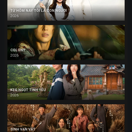
TỪ HÔM NAY TÔI LÀ CON NGƯỜI
2026
COLONY
2026
KẸO NGỌT TÌNH YÊU
2026
SINH VẠN VẬT