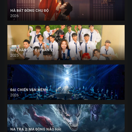
HÀ BẤT ĐỒNG CHU ĐỘ
2026
NỮ THẦN LỚP E (PHẦN 2)
2025
ĐẠI CHIẾN VẬN MỆNH
2026
NA TRA 2: MA ĐỒNG NÁO HẢI