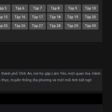
ập 5
Tập 6
Tập 7
Tập 8
Tập 9
Tập 10
ập 15
Tập 16
Tập 17
Tập 18
Tập 19
Tập 20
ập 25
Tập 26
Tập 27
Tập 28
Tập 29
Tập 30
 thành phố Vĩnh An, nơi họ gặp Lâm Yên, một quan tòa. Hành
m thực, truyền thống địa phương và một mối tình bất ngờ.