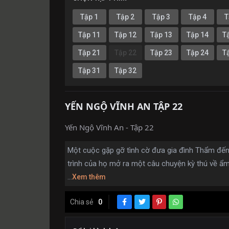
Tập 1
Tập 2
Tập 3
Tập 4
T
Tập 11
Tập 12
Tập 13
Tập 14
T
Tập 21
Tập 22
Tập 23
Tập 24
T
Tập 31
Tập 32
YẾN NGỘ VĨNH AN TẬP 22
Yến Ngộ Vĩnh An - Tập 22
Một cuộc gặp gỡ tình cờ đưa gia đình Thẩm đến
trình của họ mở ra một câu chuyện kỳ ​​thú về ẩ
...
Xem thêm
Chia sẻ
0