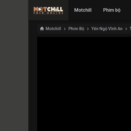
Motchill
Phim bộ
Motchill
Phim Bộ
Yến Ngộ Vĩnh An