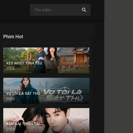
Phim Hot
KẸO NGỌT TÌNH YÊU
2026
VỢ TÔI LÀ SÁT THỦ
2026
BẠN GÁI THIÊN TÀI
2026