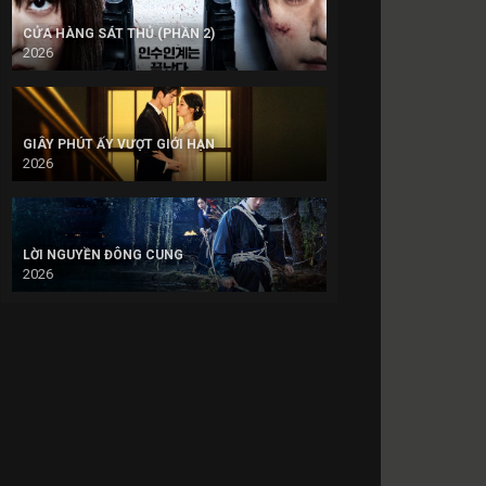
CỬA HÀNG SÁT THỦ (PHẦN 2)
2026
GIÂY PHÚT ẤY VƯỢT GIỚI HẠN
2026
LỜI NGUYỀN ĐÔNG CUNG
2026