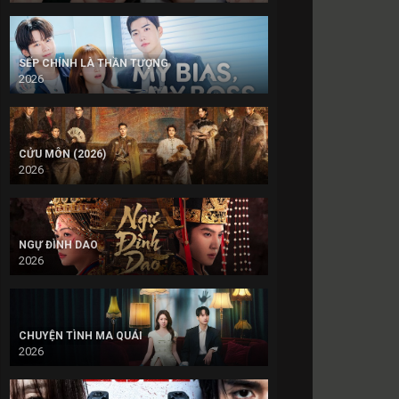
SẾP CHÍNH LÀ THẦN TƯỢNG
2026
CỬU MÔN (2026)
2026
NGỰ ĐÌNH DAO
2026
CHUYỆN TÌNH MA QUÁI
2026