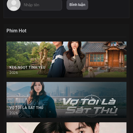
Phim Hot
KẸO NGỌT TÌNH YÊU
2026
VỢ TÔI LÀ SÁT THỦ
2026