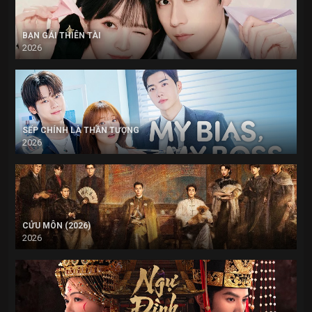
BẠN GÁI THIÊN TÀI
2026
SẾP CHÍNH LÀ THẦN TƯỢNG
2026
CỬU MÔN (2026)
2026