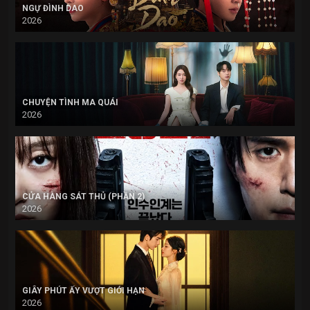
NGỰ ĐÌNH DAO
2026
CHUYỆN TÌNH MA QUÁI
2026
CỬA HÀNG SÁT THỦ (PHẦN 2)
2026
GIÂY PHÚT ẤY VƯỢT GIỚI HẠN
2026