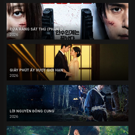
CỬA HÀNG SÁT THỦ (PHẦN 2)
2026
GIÂY PHÚT ẤY VƯỢT GIỚI HẠN
2026
LỜI NGUYỀN ĐÔNG CUNG
2026