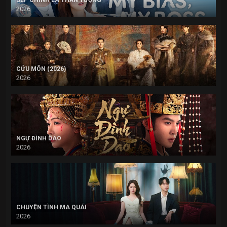
SẾP CHÍNH LÀ THẦN TƯỢNG
2026
CỬU MÔN (2026)
2026
NGỰ ĐÌNH DAO
2026
CHUYỆN TÌNH MA QUÁI
2026