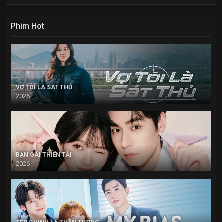
Phim Hot
VỢ TÔI LÀ SÁT THỦ
2026
BẠN GÁI THIÊN TÀI
2026