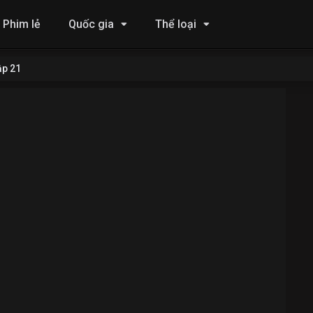
Phim lẻ
Quốc gia
Thể loại
ập 21