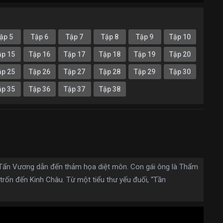
ập 5
Tập 6
Tập 7
Tập 8
Tập 9
Tập 10
ập 15
Tập 16
Tập 17
Tập 18
Tập 19
Tập 20
ập 25
Tập 26
Tập 27
Tập 28
Tập 29
Tập 30
ập 35
Tập 36
Tập 37
Tập 38
 Tấn Vương dẫn đến thảm họa diệt môn. Con gái ông là Thẩm
trốn đến Kinh Châu. Từ một tiểu thư yếu đuối, “Tần