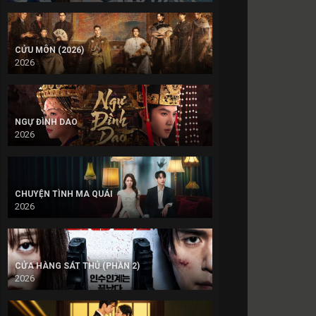
CỬU MÔN (2026)
2026
NGỰ ĐÌNH DAO
2026
CHUYỆN TÌNH MA QUÁI
2026
CỬA HÀNG SÁT THỦ (PHẦN 2)
2026