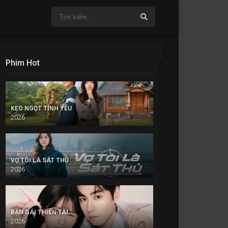
Phim Hot
KẸO NGỌT TÌNH YÊU
2026
VỢ TÔI LÀ SÁT THỦ
2026
BẠN GÁI THIÊN TÀI
2026