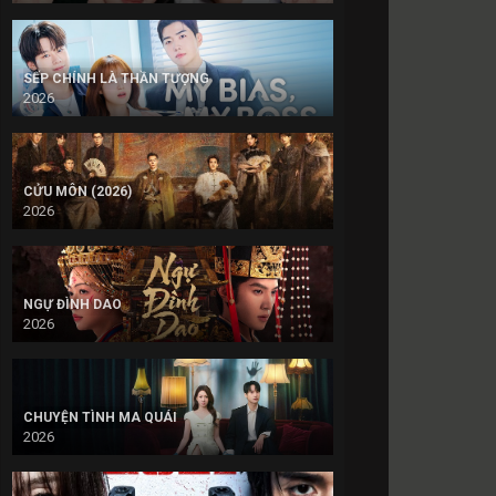
SẾP CHÍNH LÀ THẦN TƯỢNG
2026
CỬU MÔN (2026)
2026
NGỰ ĐÌNH DAO
2026
CHUYỆN TÌNH MA QUÁI
2026