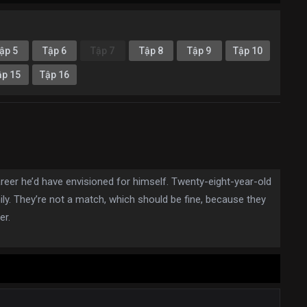
ập 5
Tập 6
Tập 7
Tập 8
Tập 9
Tập 10
ập 15
Tập 16
areer he’d have envisioned for himself. Twenty-eight-year-old
ly. They’re not a match, which should be fine, because they
er.