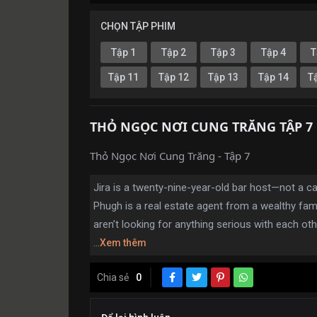
CHỌN TẬP PHIM
Tập 1
Tập 2
Tập 3
Tập 4
T
Tập 11
Tập 12
Tập 13
Tập 14
T
THỎ NGỌC NƠI CUNG TRĂNG TẬP 7
Thỏ Ngọc Nơi Cung Trăng - Tập 7
Jira is a twenty-nine-year-old bar host—not a c
Phugh is a real estate agent from a wealthy fami
aren’t looking for anything serious with each oth
...
Xem thêm
Chia sẻ
0