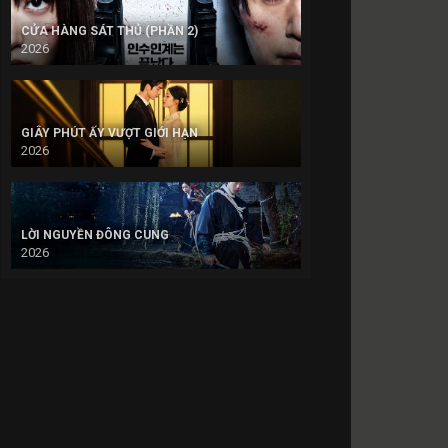
CỬA HÀNG SÁT THỦ (PHẦN 2)
2026
GIÂY PHÚT ẤY VƯỢT GIỚI HẠN
2026
LỜI NGUYỀN ĐÔNG CUNG
2026