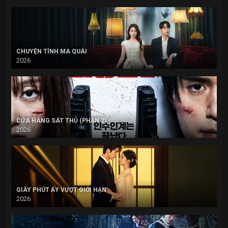
CHUYỆN TÌNH MA QUÁI
2026
CỬA HÀNG SÁT THỦ (PHẦN 2)
2026
GIÂY PHÚT ẤY VƯỢT GIỚI HẠN
2026