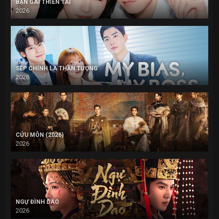
BẠN GÁI THIÊN TÀI
2026
SẾP CHÍNH LÀ THẦN TƯỢNG
2026
CỬU MÔN (2026)
2026
NGỰ ĐÌNH DAO
2026