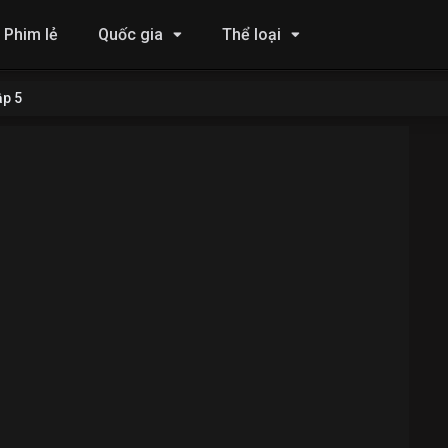
Phim lẻ
Quốc gia
Thể loại
ập 5