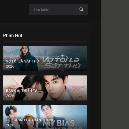
Phim Hot
VỢ TÔI LÀ SÁT THỦ
2026
BẠN GÁI THIÊN TÀI
2026
SẾP CHÍNH LÀ THẦN TƯỢNG
2026