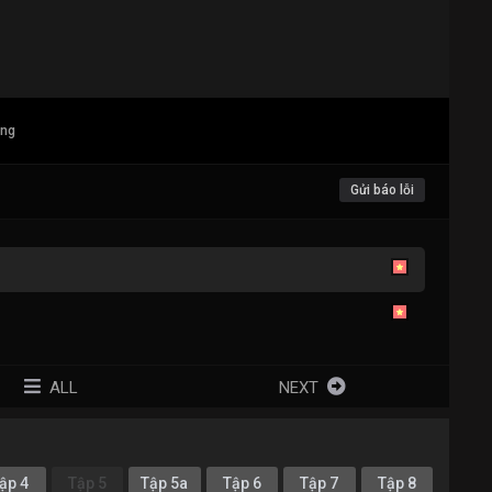
ang
Gửi báo lỗi
ALL
NEXT
ập 4
Tập 5
Tập 5a
Tập 6
Tập 7
Tập 8