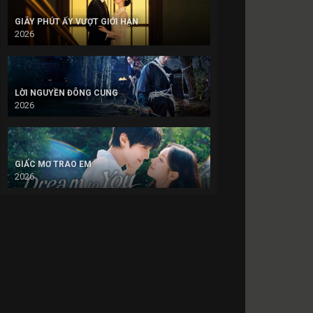
GIÂY PHÚT ẤY VƯỢT GIỚI HẠN
2026
LỜI NGUYỀN ĐÔNG CUNG
2026
GIẤC MƠ TRAO EM
2026