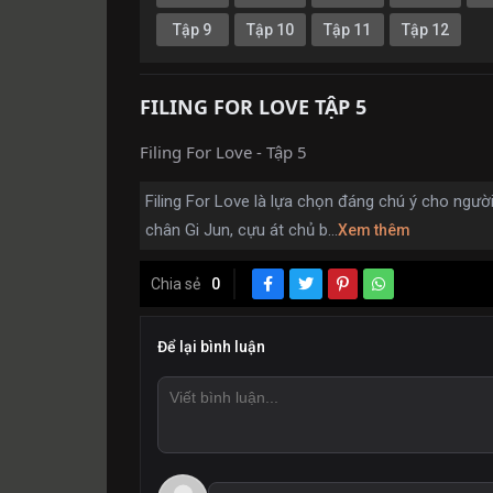
Tập 9
Tập 10
Tập 11
Tập 12
FILING FOR LOVE TẬP 5
Filing For Love - Tập 5
Filing For Love
là lựa chọn đáng chú ý cho ngườ
chân Gi Jun, cựu át chủ b...
Xem thêm
Chia sẻ
0
Để lại bình luận