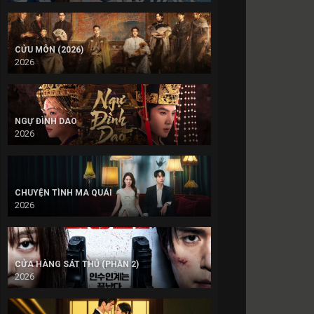
CỬU MÔN (2026)
2026
NGỰ ĐÌNH DAO
2026
CHUYỆN TÌNH MA QUÁI
2026
CỬA HÀNG SÁT THỦ (PHẦN 2)
2026