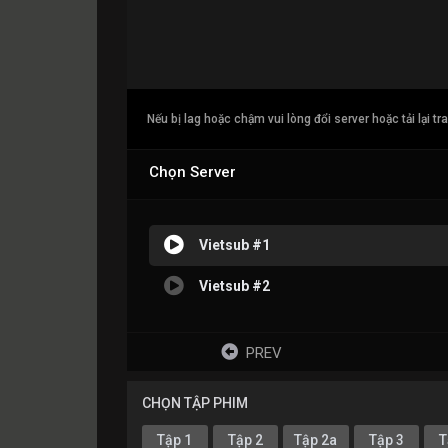
Nếu bị lag hoặc chậm vui lòng đổi server hoặc tải lại tr
Chọn Server
Vietsub #1
Vietsub #2
PREV
CHỌN TẬP PHIM
Tập 1
Tập 2
Tập 2a
Tập 3
T