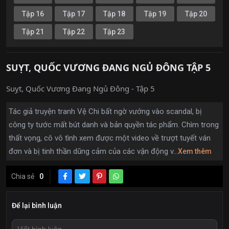
Tập 16
Tập 17
Tập 18
Tập 19
Tập 20
Tập 21
Tập 22
Tập 23
SUỴT, QUỐC VƯƠNG ĐANG NGỦ ĐÔNG TẬP 5
Suỵt, Quốc Vương Đang Ngủ Đông - Tập 5
Tác giả truyện tranh Vệ Chi bất ngờ vướng vào scandal, bị
công ty tước mất bút danh và bản quyền tác phẩm. Chìm trong
thất vọng, cô vô tình xem được một video về trượt tuyết ván
đơn và bị tinh thần dũng cảm của các vận động v...
Xem thêm
Chia sẻ
0
Để lại bình luận