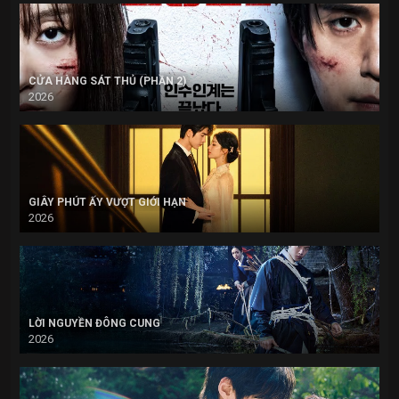
CỬA HÀNG SÁT THỦ (PHẦN 2)
2026
GIÂY PHÚT ẤY VƯỢT GIỚI HẠN
2026
LỜI NGUYỀN ĐÔNG CUNG
2026