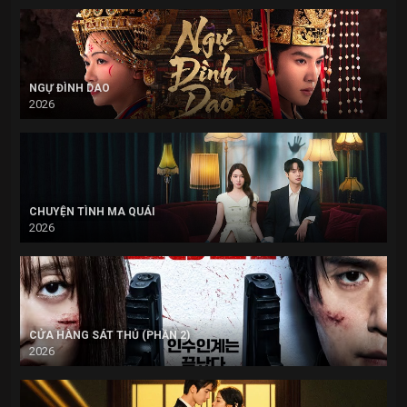
NGỰ ĐÌNH DAO
2026
CHUYỆN TÌNH MA QUÁI
2026
CỬA HÀNG SÁT THỦ (PHẦN 2)
2026