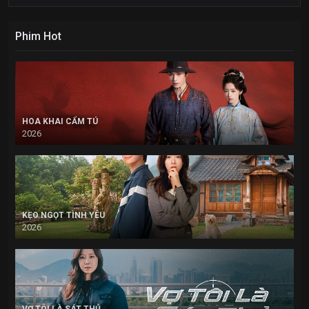
Phim Hot
HOA KHAI CẨM TÚ
2026
KẸO NGỌT TÌNH YÊU
2026