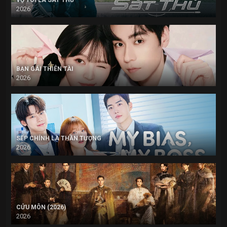
VỢ TÔI LÀ SÁT THỦ
2026
BẠN GÁI THIÊN TÀI
2026
SẾP CHÍNH LÀ THẦN TƯỢNG
2026
CỬU MÔN (2026)
2026