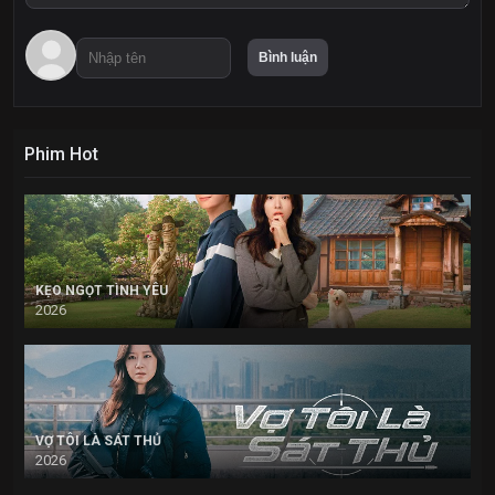
Phim Hot
KẸO NGỌT TÌNH YÊU
2026
VỢ TÔI LÀ SÁT THỦ
2026