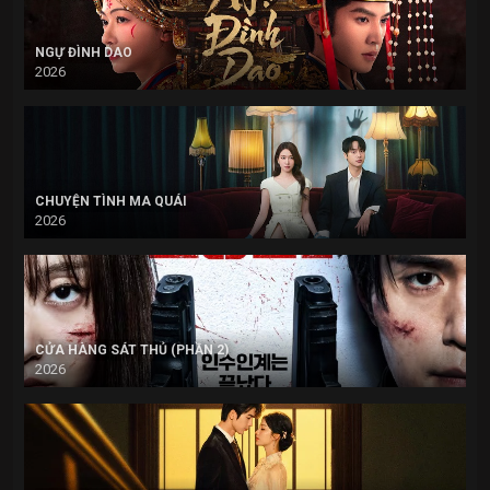
NGỰ ĐÌNH DAO
2026
CHUYỆN TÌNH MA QUÁI
2026
CỬA HÀNG SÁT THỦ (PHẦN 2)
2026