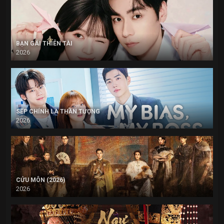
BẠN GÁI THIÊN TÀI
2026
SẾP CHÍNH LÀ THẦN TƯỢNG
2026
CỬU MÔN (2026)
2026