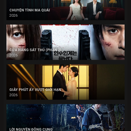
CHUYỆN TÌNH MA QUÁI
2026
CỬA HÀNG SÁT THỦ (PHẦN 2)
2026
GIÂY PHÚT ẤY VƯỢT GIỚI HẠN
2026
LỜI NGUYỀN ĐÔNG CUNG