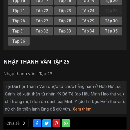
Tập 16
Tập 17
Tập 18
Tập 19
Tập 20
Tập 21
Tập 22
Tập 23
Tập 24
Tập 25
Tập 26
Tập 27
Tập 28
Tập 29
Tập 30
Tập 31
Tập 32
Tập 33
Tập 34
Tập 35
Tập 36
NHẬP THANH VÂN TẬP 25
Nhập thanh vân - Tập 25
Tại Đại hội Thanh Vân được tổ chức hằng năm ở Hợp Hư Lục
Cảnh, kẻ xuất thân tù nhân Kỷ Bá Tể (do Hầu Minh Hạo thủ vai)
chỉ trong một đòn đã đánh bại Minh Ý (do Lư Dục Hiểu thủ vai),
nữ chiến thần lạnh lùng đã giữ vữn...
Xem thêm
Chia sẻ
0