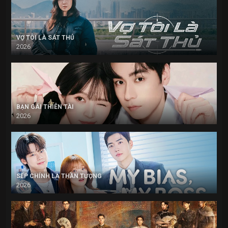
VỢ TÔI LÀ SÁT THỦ
2026
BẠN GÁI THIÊN TÀI
2026
SẾP CHÍNH LÀ THẦN TƯỢNG
2026