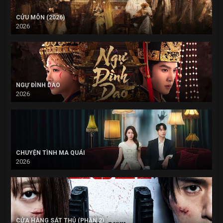
CỬU MÔN (2026)
2026
NGỰ ĐÌNH DAO
2026
CHUYỆN TÌNH MA QUÁI
2026
CỬA HÀNG SÁT THỦ (PHẦN 2)