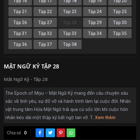
Tập 16
Tập 17
Tập 18
Tập 19
Tập 20
Tập 21
Tập 22
Tập 23
Tập 24
Tập 25
Tập 26
Tập 27
Tập 28
Tập 29
Tập 30
Tập 31
Tập 32
Tập 33
Tập 34
Tập 35
Tập 36
Tập 37
Tập 38
MẬT NGỮ KỶ TẬP 28
Mật Ngữ Kỷ - Tập 28
The Epoch of Miyu – Mật Ngữ Kỷ mang đến câu chuyện sâu
sắc về tình yêu, sự đổ vỡ và hành trình làm lại cuộc đời. Nhân
vật trung tâm Hứa Mật Ngữ trải qua cú sốc lớn khi cuộc hôn
nhân kéo dài một thập kỷ bất ngờ tan vỡ. T...
Xem thêm
Chia sẻ
0