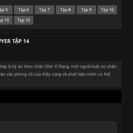
ập 5
Tập 6
Tập 7
Tập 8
Tập 9
Tập 10
ập 15
Tập 16
YER TẬP 14
háp lý kỳ ảo theo chân Shin Yi Rang, một người luật sư chân
vào văn phòng cũ của thầy cúng và phát hiện mình có thể