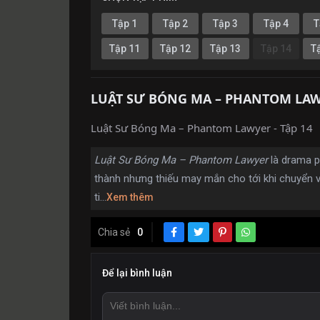
Tập 1
Tập 2
Tập 3
Tập 4
T
Tập 11
Tập 12
Tập 13
Tập 14
T
LUẬT SƯ BÓNG MA – PHANTOM LAW
Luật Sư Bóng Ma – Phantom Lawyer - Tập 14
Luật Sư Bóng Ma – Phantom Lawyer
là drama p
thành nhưng thiếu may mắn cho tới khi chuyển 
ti...
Xem thêm
Chia sẻ
0
Để lại bình luận