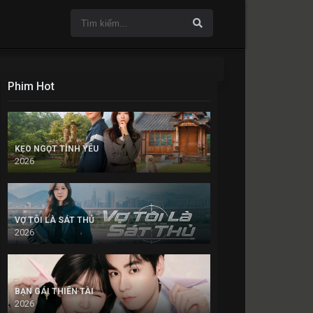
Phim Hot
KẸO NGỌT TÌNH YÊU
2026
VỢ TÔI LÀ SÁT THỦ
2026
BẠN GÁI THIÊN TÀI
2026