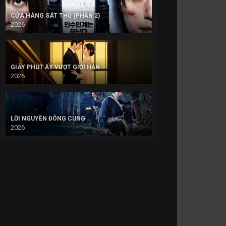
CỬA HÀNG SÁT THỦ (PHẦN 2)
2026
GIÂY PHÚT ẤY VƯỢT GIỚI HẠN
2026
LỜI NGUYỀN ĐÔNG CUNG
2026