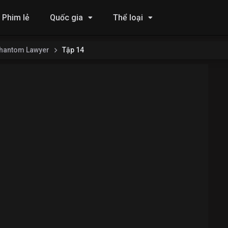
Phim lẻ
Quốc gia
Thể loại
Phantom Lawyer
Tập 14