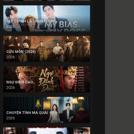
SẾP CHÍNH LÀ THẦN TƯỢNG
2026
CỬU MÔN (2026)
2026
NGỰ ĐÌNH DAO
2026
CHUYỆN TÌNH MA QUÁI
2026