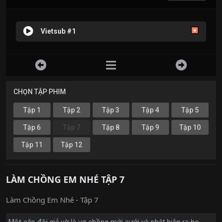
Vietsub #1
CHỌN TẬP PHIM
Tập 1
Tập 2
Tập 3
Tập 4
Tập 5
Tập 6
Tập 7
Tập 8
Tập 9
Tập 10
Tập 11
Tập 12
LÀM CHỒNG EM NHÉ TẬP 7
Làm Chồng Em Nhé - Tập 7
Một cặp đôi giả vờ là vợ chồng mới cưới và phát hiện ra họ