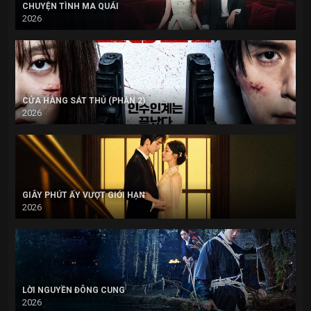
CHUYỆN TÌNH MA QUÁI
2026
CỬA HÀNG SÁT THỦ (PHẦN 2)
2026
GIÂY PHÚT ẤY VƯỢT GIỚI HẠN
2026
LỜI NGUYỀN ĐÔNG CUNG
2026