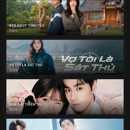
KẸO NGỌT TÌNH YÊU
2026
VỢ TÔI LÀ SÁT THỦ
2026
BẠN GÁI THIÊN TÀI
2026