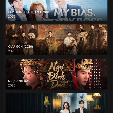
SẾP CHÍNH LÀ THẦN TƯỢNG
2026
CỬU MÔN (2026)
2026
NGỰ ĐÌNH DAO
2026