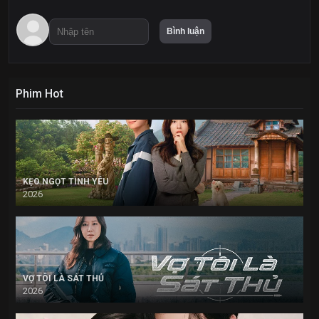
Phim Hot
KẸO NGỌT TÌNH YÊU
2026
VỢ TÔI LÀ SÁT THỦ
2026