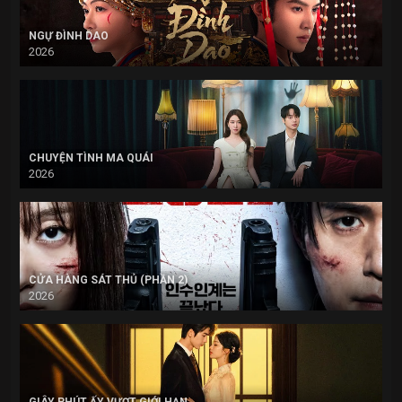
NGỰ ĐÌNH DAO
2026
CHUYỆN TÌNH MA QUÁI
2026
CỬA HÀNG SÁT THỦ (PHẦN 2)
2026