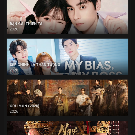
BẠN GÁI THIÊN TÀI
2026
SẾP CHÍNH LÀ THẦN TƯỢNG
2026
CỬU MÔN (2026)
2026