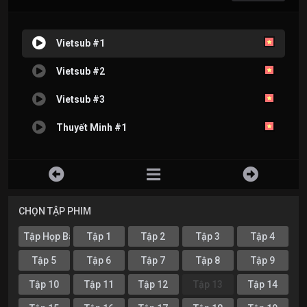
Vietsub #1
Vietsub #2
Vietsub #3
Thuyết Minh #1
CHỌN TẬP PHIM
Tập Họp Báo
Tập 1
Tập 2
Tập 3
Tập 4
Tập 5
Tập 6
Tập 7
Tập 8
Tập 9
Tập 10
Tập 11
Tập 12
Tập 13
Tập 14