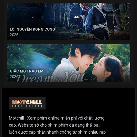
LỜI NGUYỀN ĐÔNG CUNG
2026
GIẤC MƠ TRAO EM
2026
Motchill - Xem phim online miễn phí với chất lượng
cao. Website sở kho phim phim đa dạng thể loại,
luôn được cập nhật nhanh chóng từ phim chiếu rạp