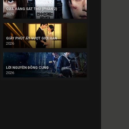
CỬA HÀNG SÁT THỦ (PHẦN 2)
2026
GIÂY PHÚT ẤY VƯỢT GIỚI HẠN
2026
LỜI NGUYỀN ĐÔNG CUNG
2026