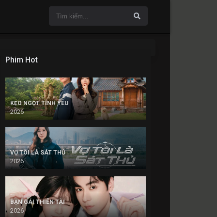
Phim Hot
KẸO NGỌT TÌNH YÊU
2026
VỢ TÔI LÀ SÁT THỦ
2026
BẠN GÁI THIÊN TÀI
2026