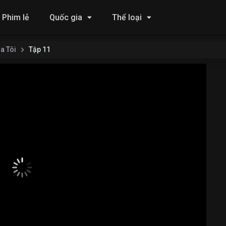
Phim lẻ
Quốc gia
Thể loại
a Tôi
Tập 11