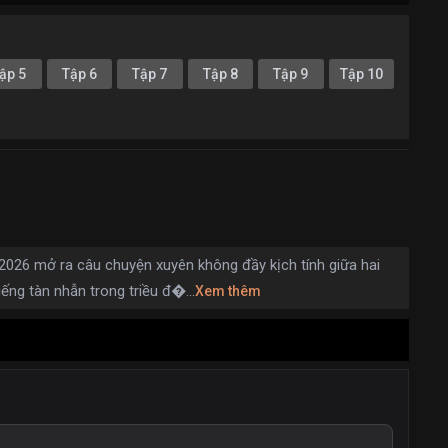
ập 5
Tập 6
Tập 7
Tập 8
Tập 9
Tập 10
026 mở ra câu chuyện xuyên không đầy kịch tính giữa hai
iếng tàn nhẫn trong triều đ�...
Xem thêm