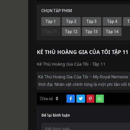
CHỌN TẬP PHIM
Tập 1
Tập 2
Tập 3
Tập 4
T
Tập 11
Tập 12
Tập 13
Tập 14
KẺ THÙ HOÀNG GIA CỦA TÔI TẬP 11
Kẻ Thù Hoàng Gia Của Tôi - Tập 11
Kẻ Thù Hoàng Gia Của Tôi – My Royal Nemesis 2
thời đại. Nhân vật chính từng là một phi tần nổi t
Chia sẻ
0
Để lại bình luận