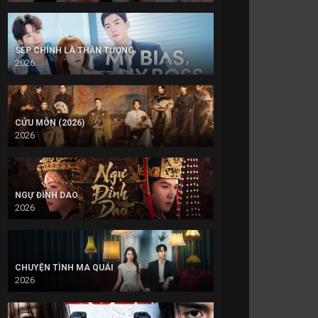
SẾP CHÍNH LÀ THẦN TƯỢNG
2026
CỬU MÔN (2026)
2026
NGỰ ĐÌNH DAO
2026
CHUYỆN TÌNH MA QUÁI
2026